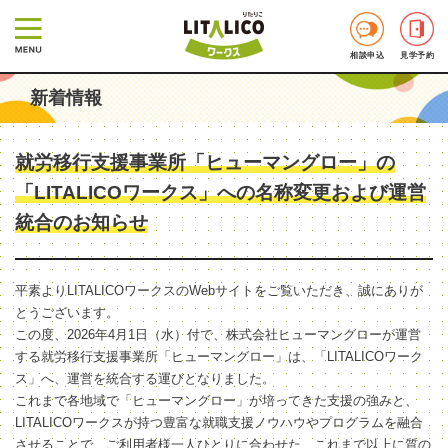
相談申込
見学予約
新着情報
就労移行支援事業所「ヒューマングロー」の
「LITALICOワークス」への名称変更および運営
統合のお知らせ
平素よりLITALICOワークスのWebサイトをご覧いただき、誠にありが
とうございます。
この度、2026年4月1日（水）付で、株式会社ヒューマングローが運営
する就労移行支援事業所「ヒューマングロー」は、「LITALICOワーク
ス」へ、運営を統合する運びとなりました。
これまで各地域で「ヒューマングロー」が培ってきた支援の強みと、
LITALICOワークスが持つ豊富な就職支援ノウハウやプログラムを融合
させることで、ご利用者様一人ひとりに合わせた、これまで以上に質の