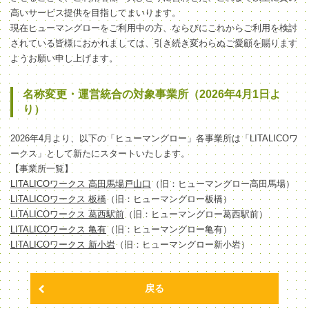
高いサービス提供を目指してまいります。
現在ヒューマングローをご利用中の方、ならびにこれからご利用を検討
されている皆様におかれましては、引き続き変わらぬご愛顧を賜ります
ようお願い申し上げます。
名称変更・運営統合の対象事業所（2026年4月1日よ
り）
2026年4月より、以下の「ヒューマングロー」各事業所は「LITALICOワ
ークス」として新たにスタートいたします。
【事業所一覧】
LITALICOワークス 高田馬場戸山口
（旧：ヒューマングロー高田馬場）
LITALICOワークス 板橋
（旧：ヒューマングロー板橋）
LITALICOワークス 葛西駅前
（旧：ヒューマングロー葛西駅前）
LITALICOワークス 亀有
（旧：ヒューマングロー亀有）
LITALICOワークス 新小岩
（旧：ヒューマングロー新小岩）
戻る