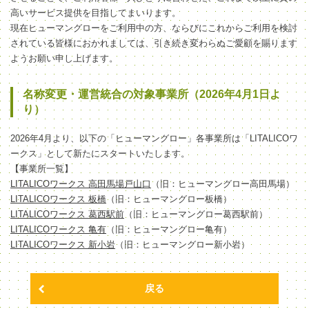
高いサービス提供を目指してまいります。
現在ヒューマングローをご利用中の方、ならびにこれからご利用を検討
されている皆様におかれましては、引き続き変わらぬご愛顧を賜ります
ようお願い申し上げます。
名称変更・運営統合の対象事業所（2026年4月1日よ
り）
2026年4月より、以下の「ヒューマングロー」各事業所は「LITALICOワ
ークス」として新たにスタートいたします。
【事業所一覧】
LITALICOワークス 高田馬場戸山口
（旧：ヒューマングロー高田馬場）
LITALICOワークス 板橋
（旧：ヒューマングロー板橋）
LITALICOワークス 葛西駅前
（旧：ヒューマングロー葛西駅前）
LITALICOワークス 亀有
（旧：ヒューマングロー亀有）
LITALICOワークス 新小岩
（旧：ヒューマングロー新小岩）
戻る