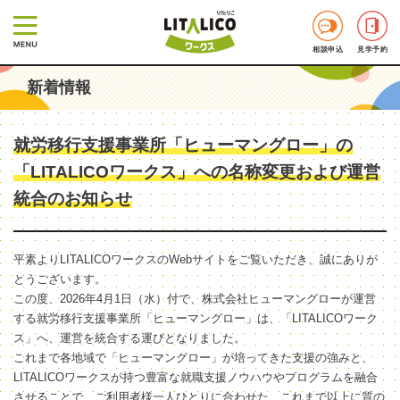
相談申込
見学予約
新着情報
就労移行支援事業所「ヒューマングロー」の
「LITALICOワークス」への名称変更および運営
統合のお知らせ
平素よりLITALICOワークスのWebサイトをご覧いただき、誠にありが
とうございます。
この度、2026年4月1日（水）付で、株式会社ヒューマングローが運営
する就労移行支援事業所「ヒューマングロー」は、「LITALICOワーク
ス」へ、運営を統合する運びとなりました。
これまで各地域で「ヒューマングロー」が培ってきた支援の強みと、
LITALICOワークスが持つ豊富な就職支援ノウハウやプログラムを融合
させることで、ご利用者様一人ひとりに合わせた、これまで以上に質の