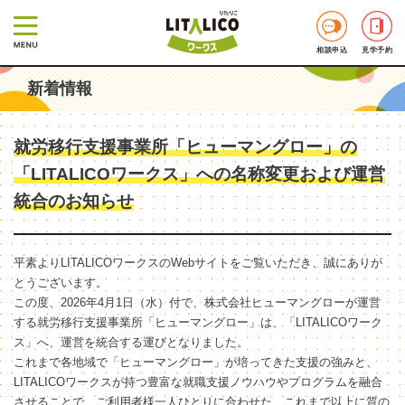
相談申込
見学予約
新着情報
就労移行支援事業所「ヒューマングロー」の
「LITALICOワークス」への名称変更および運営
統合のお知らせ
平素よりLITALICOワークスのWebサイトをご覧いただき、誠にありが
とうございます。
この度、2026年4月1日（水）付で、株式会社ヒューマングローが運営
する就労移行支援事業所「ヒューマングロー」は、「LITALICOワーク
ス」へ、運営を統合する運びとなりました。
これまで各地域で「ヒューマングロー」が培ってきた支援の強みと、
LITALICOワークスが持つ豊富な就職支援ノウハウやプログラムを融合
させることで、ご利用者様一人ひとりに合わせた、これまで以上に質の