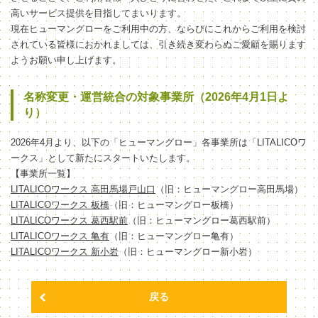
高いサービス提供を目指してまいります。
現在ヒューマングローをご利用中の方、ならびにこれからご利用を検討
されている皆様におかれましては、引き続き変わらぬご愛顧を賜ります
ようお願い申し上げます。
名称変更・運営統合の対象事業所（2026年4月1日よ
り）
2026年4月より、以下の「ヒューマングロー」各事業所は「LITALICOワ
ークス」として新たにスタートいたします。
【事業所一覧】
LITALICOワークス 高田馬場戸山口
（旧：ヒューマングロー高田馬場）
LITALICOワークス 板橋
（旧：ヒューマングロー板橋）
LITALICOワークス 葛西駅前
（旧：ヒューマングロー葛西駅前）
LITALICOワークス 亀有
（旧：ヒューマングロー亀有）
LITALICOワークス 新小岩
（旧：ヒューマングロー新小岩）
戻る