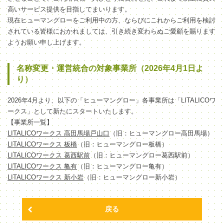
高いサービス提供を目指してまいります。
現在ヒューマングローをご利用中の方、ならびにこれからご利用を検討
されている皆様におかれましては、引き続き変わらぬご愛顧を賜ります
ようお願い申し上げます。
名称変更・運営統合の対象事業所（2026年4月1日よ
り）
2026年4月より、以下の「ヒューマングロー」各事業所は「LITALICOワ
ークス」として新たにスタートいたします。
【事業所一覧】
LITALICOワークス 高田馬場戸山口
（旧：ヒューマングロー高田馬場）
LITALICOワークス 板橋
（旧：ヒューマングロー板橋）
LITALICOワークス 葛西駅前
（旧：ヒューマングロー葛西駅前）
LITALICOワークス 亀有
（旧：ヒューマングロー亀有）
LITALICOワークス 新小岩
（旧：ヒューマングロー新小岩）
戻る