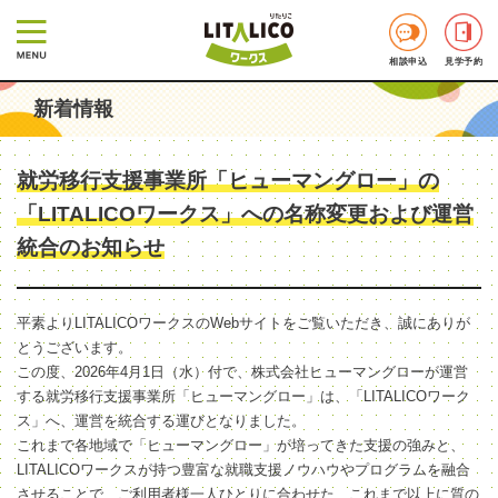
相談申込
見学予約
新着情報
就労移行支援事業所「ヒューマングロー」の
「LITALICOワークス」への名称変更および運営
統合のお知らせ
平素よりLITALICOワークスのWebサイトをご覧いただき、誠にありが
とうございます。
この度、2026年4月1日（水）付で、株式会社ヒューマングローが運営
する就労移行支援事業所「ヒューマングロー」は、「LITALICOワーク
ス」へ、運営を統合する運びとなりました。
これまで各地域で「ヒューマングロー」が培ってきた支援の強みと、
LITALICOワークスが持つ豊富な就職支援ノウハウやプログラムを融合
させることで、ご利用者様一人ひとりに合わせた、これまで以上に質の