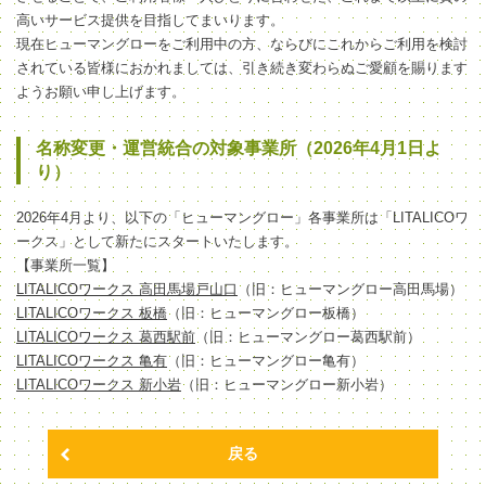
高いサービス提供を目指してまいります。
現在ヒューマングローをご利用中の方、ならびにこれからご利用を検討
されている皆様におかれましては、引き続き変わらぬご愛顧を賜ります
ようお願い申し上げます。
名称変更・運営統合の対象事業所（2026年4月1日よ
り）
2026年4月より、以下の「ヒューマングロー」各事業所は「LITALICOワ
ークス」として新たにスタートいたします。
【事業所一覧】
LITALICOワークス 高田馬場戸山口
（旧：ヒューマングロー高田馬場）
LITALICOワークス 板橋
（旧：ヒューマングロー板橋）
LITALICOワークス 葛西駅前
（旧：ヒューマングロー葛西駅前）
LITALICOワークス 亀有
（旧：ヒューマングロー亀有）
LITALICOワークス 新小岩
（旧：ヒューマングロー新小岩）
戻る