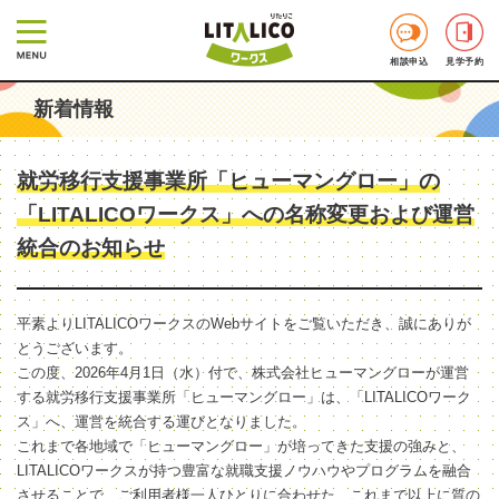
相談申込
見学予約
新着情報
就労移行支援事業所「ヒューマングロー」の
「LITALICOワークス」への名称変更および運営
統合のお知らせ
平素よりLITALICOワークスのWebサイトをご覧いただき、誠にありが
とうございます。
この度、2026年4月1日（水）付で、株式会社ヒューマングローが運営
する就労移行支援事業所「ヒューマングロー」は、「LITALICOワーク
ス」へ、運営を統合する運びとなりました。
これまで各地域で「ヒューマングロー」が培ってきた支援の強みと、
LITALICOワークスが持つ豊富な就職支援ノウハウやプログラムを融合
させることで、ご利用者様一人ひとりに合わせた、これまで以上に質の