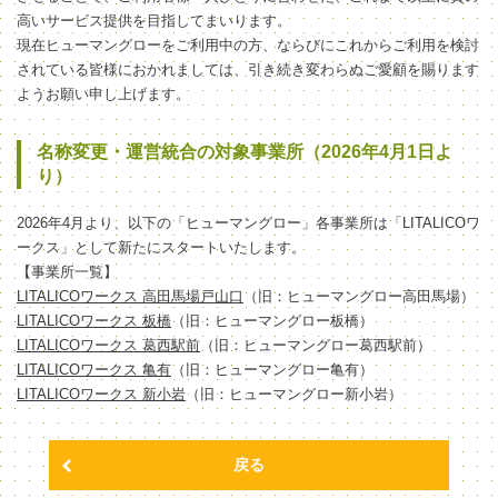
高いサービス提供を目指してまいります。
現在ヒューマングローをご利用中の方、ならびにこれからご利用を検討
されている皆様におかれましては、引き続き変わらぬご愛顧を賜ります
ようお願い申し上げます。
名称変更・運営統合の対象事業所（2026年4月1日よ
り）
2026年4月より、以下の「ヒューマングロー」各事業所は「LITALICOワ
ークス」として新たにスタートいたします。
【事業所一覧】
LITALICOワークス 高田馬場戸山口
（旧：ヒューマングロー高田馬場）
LITALICOワークス 板橋
（旧：ヒューマングロー板橋）
LITALICOワークス 葛西駅前
（旧：ヒューマングロー葛西駅前）
LITALICOワークス 亀有
（旧：ヒューマングロー亀有）
LITALICOワークス 新小岩
（旧：ヒューマングロー新小岩）
戻る