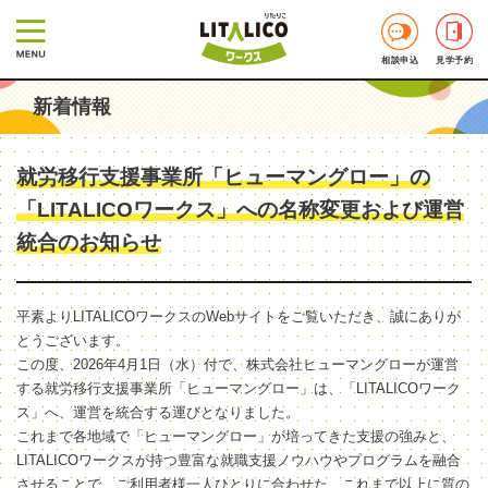
相談申込
見学予約
新着情報
就労移行支援事業所「ヒューマングロー」の
「LITALICOワークス」への名称変更および運営
統合のお知らせ
平素よりLITALICOワークスのWebサイトをご覧いただき、誠にありが
とうございます。
この度、2026年4月1日（水）付で、株式会社ヒューマングローが運営
する就労移行支援事業所「ヒューマングロー」は、「LITALICOワーク
ス」へ、運営を統合する運びとなりました。
これまで各地域で「ヒューマングロー」が培ってきた支援の強みと、
LITALICOワークスが持つ豊富な就職支援ノウハウやプログラムを融合
させることで、ご利用者様一人ひとりに合わせた、これまで以上に質の