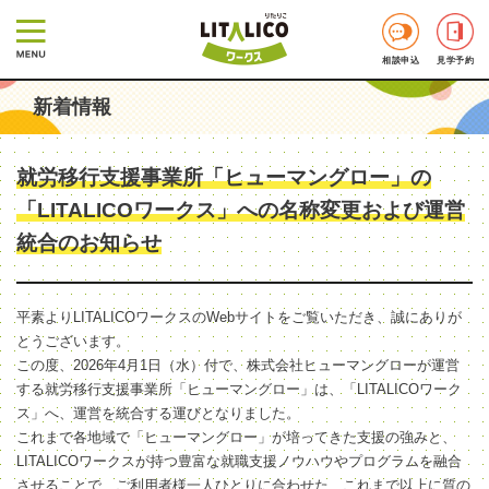
相談申込
見学予約
新着情報
就労移行支援事業所「ヒューマングロー」の
「LITALICOワークス」への名称変更および運営
統合のお知らせ
平素よりLITALICOワークスのWebサイトをご覧いただき、誠にありが
とうございます。
この度、2026年4月1日（水）付で、株式会社ヒューマングローが運営
する就労移行支援事業所「ヒューマングロー」は、「LITALICOワーク
ス」へ、運営を統合する運びとなりました。
これまで各地域で「ヒューマングロー」が培ってきた支援の強みと、
LITALICOワークスが持つ豊富な就職支援ノウハウやプログラムを融合
させることで、ご利用者様一人ひとりに合わせた、これまで以上に質の