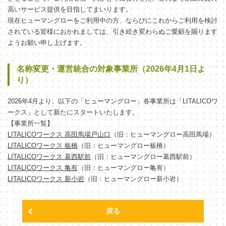
高いサービス提供を目指してまいります。
現在ヒューマングローをご利用中の方、ならびにこれからご利用を検討
されている皆様におかれましては、引き続き変わらぬご愛顧を賜ります
ようお願い申し上げます。
名称変更・運営統合の対象事業所（2026年4月1日よ
り）
2026年4月より、以下の「ヒューマングロー」各事業所は「LITALICOワ
ークス」として新たにスタートいたします。
【事業所一覧】
LITALICOワークス 高田馬場戸山口
（旧：ヒューマングロー高田馬場）
LITALICOワークス 板橋
（旧：ヒューマングロー板橋）
LITALICOワークス 葛西駅前
（旧：ヒューマングロー葛西駅前）
LITALICOワークス 亀有
（旧：ヒューマングロー亀有）
LITALICOワークス 新小岩
（旧：ヒューマングロー新小岩）
戻る