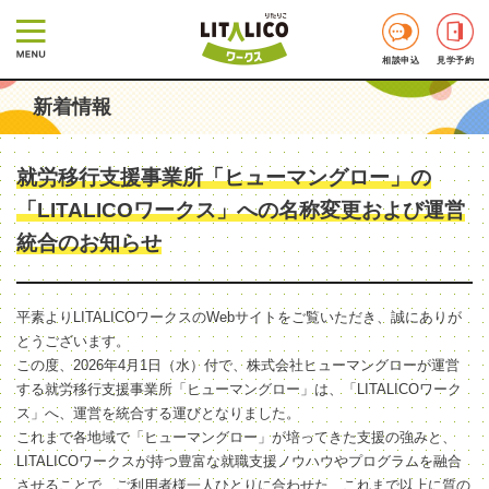
相談申込
見学予約
新着情報
就労移行支援事業所「ヒューマングロー」の
「LITALICOワークス」への名称変更および運営
統合のお知らせ
平素よりLITALICOワークスのWebサイトをご覧いただき、誠にありが
とうございます。
この度、2026年4月1日（水）付で、株式会社ヒューマングローが運営
する就労移行支援事業所「ヒューマングロー」は、「LITALICOワーク
ス」へ、運営を統合する運びとなりました。
これまで各地域で「ヒューマングロー」が培ってきた支援の強みと、
LITALICOワークスが持つ豊富な就職支援ノウハウやプログラムを融合
させることで、ご利用者様一人ひとりに合わせた、これまで以上に質の