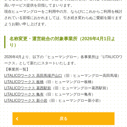
高いサービス提供を目指してまいります。
現在ヒューマングローをご利用中の方、ならびにこれからご利用を検討
されている皆様におかれましては、引き続き変わらぬご愛顧を賜ります
ようお願い申し上げます。
名称変更・運営統合の対象事業所（2026年4月1日よ
り）
2026年4月より、以下の「ヒューマングロー」各事業所は「LITALICOワ
ークス」として新たにスタートいたします。
【事業所一覧】
LITALICOワークス 高田馬場戸山口
（旧：ヒューマングロー高田馬場）
LITALICOワークス 板橋
（旧：ヒューマングロー板橋）
LITALICOワークス 葛西駅前
（旧：ヒューマングロー葛西駅前）
LITALICOワークス 亀有
（旧：ヒューマングロー亀有）
LITALICOワークス 新小岩
（旧：ヒューマングロー新小岩）
戻る