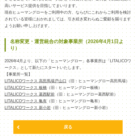
高いサービス提供を目指してまいります。
現在ヒューマングローをご利用中の方、ならびにこれからご利用を検討
されている皆様におかれましては、引き続き変わらぬご愛顧を賜ります
ようお願い申し上げます。
名称変更・運営統合の対象事業所（2026年4月1日よ
り）
2026年4月より、以下の「ヒューマングロー」各事業所は「LITALICOワ
ークス」として新たにスタートいたします。
【事業所一覧】
LITALICOワークス 高田馬場戸山口
（旧：ヒューマングロー高田馬場）
LITALICOワークス 板橋
（旧：ヒューマングロー板橋）
LITALICOワークス 葛西駅前
（旧：ヒューマングロー葛西駅前）
LITALICOワークス 亀有
（旧：ヒューマングロー亀有）
LITALICOワークス 新小岩
（旧：ヒューマングロー新小岩）
戻る