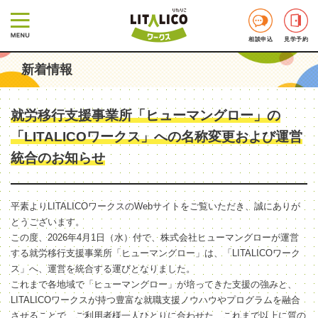
相談申込
見学予約
新着情報
就労移行支援事業所「ヒューマングロー」の
「LITALICOワークス」への名称変更および運営
統合のお知らせ
平素よりLITALICOワークスのWebサイトをご覧いただき、誠にありが
とうございます。
この度、2026年4月1日（水）付で、株式会社ヒューマングローが運営
する就労移行支援事業所「ヒューマングロー」は、「LITALICOワーク
ス」へ、運営を統合する運びとなりました。
これまで各地域で「ヒューマングロー」が培ってきた支援の強みと、
LITALICOワークスが持つ豊富な就職支援ノウハウやプログラムを融合
させることで、ご利用者様一人ひとりに合わせた、これまで以上に質の