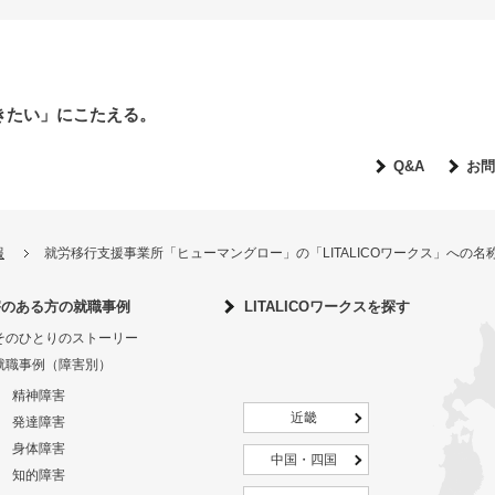
きたい」にこたえる。
Q&A
お問
報
就労移行支援事業所「ヒューマングロー」の「LITALICOワークス」への
害のある方の就職事例
LITALICOワークスを探す
そのひとりのストーリー
就職事例（障害別）
精神障害
近畿
発達障害
身体障害
中国・四国
知的障害