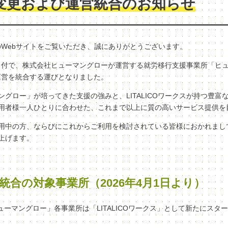
変更および運営統合のお知らせ
クスのWebサイトをご覧いただき、誠にありがとうございます。
（水）付で、株式会社ヒューマングローが運営する就労移行支援事業所「ヒ
へ、運営を統合する運びとなりました。
グロー」が培ってきた支援の強みと、LITALICOワークスが持つ豊富
用者様一人ひとりに合わせた、これまで以上に質の高いサービス提供を
用中の方、ならびにこれからご利用を検討されている皆様におかれまし
上げます。
統合の対象事業所（2026年4月1日より）
ヒューマングロー」各事業所は「LITALICOワークス」として新たにスタ