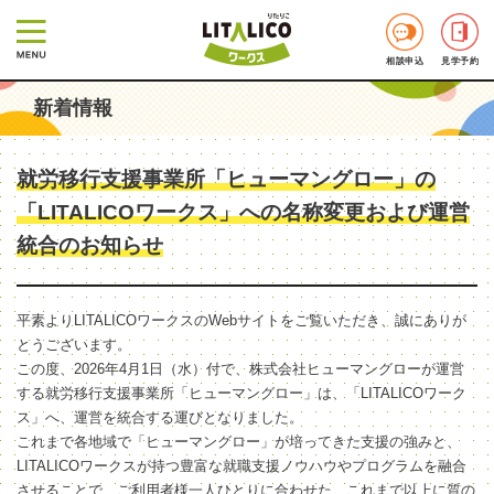
相談申込
見学予約
新着情報
就労移行支援事業所「ヒューマングロー」の
「LITALICOワークス」への名称変更および運営
統合のお知らせ
平素よりLITALICOワークスのWebサイトをご覧いただき、誠にありが
とうございます。
この度、2026年4月1日（水）付で、株式会社ヒューマングローが運営
する就労移行支援事業所「ヒューマングロー」は、「LITALICOワーク
ス」へ、運営を統合する運びとなりました。
これまで各地域で「ヒューマングロー」が培ってきた支援の強みと、
LITALICOワークスが持つ豊富な就職支援ノウハウやプログラムを融合
させることで、ご利用者様一人ひとりに合わせた、これまで以上に質の