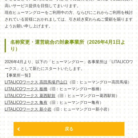
高いサービス提供を目指してまいります。
現在ヒューマングローをご利用中の方、ならびにこれからご利用を検討
されている皆様におかれましては、引き続き変わらぬご愛顧を賜ります
ようお願い申し上げます。
名称変更・運営統合の対象事業所（2026年4月1日よ
り）
2026年4月より、以下の「ヒューマングロー」各事業所は「LITALICOワ
ークス」として新たにスタートいたします。
【事業所一覧】
LITALICOワークス 高田馬場戸山口
（旧：ヒューマングロー高田馬場）
LITALICOワークス 板橋
（旧：ヒューマングロー板橋）
LITALICOワークス 葛西駅前
（旧：ヒューマングロー葛西駅前）
LITALICOワークス 亀有
（旧：ヒューマングロー亀有）
LITALICOワークス 新小岩
（旧：ヒューマングロー新小岩）
戻る