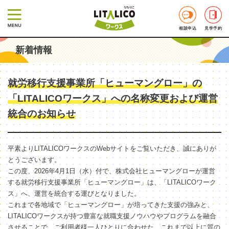
相談申込
見学予約
新着情報
就労移行支援事業所「ヒューマングロー」の
「LITALICOワークス」への名称変更および運営
統合のお知らせ
平素よりLITALICOワークスのWebサイトをご覧いただき、誠にありが
とうございます。
この度、2026年4月1日（水）付で、株式会社ヒューマングローが運営
する就労移行支援事業所「ヒューマングロー」は、「LITALICOワーク
ス」へ、運営を統合する運びとなりました。
これまで各地域で「ヒューマングロー」が培ってきた支援の強みと、
LITALICOワークスが持つ豊富な就職支援ノウハウやプログラムを融合
させることで、ご利用者様一人ひとりに合わせた、これまで以上に質の