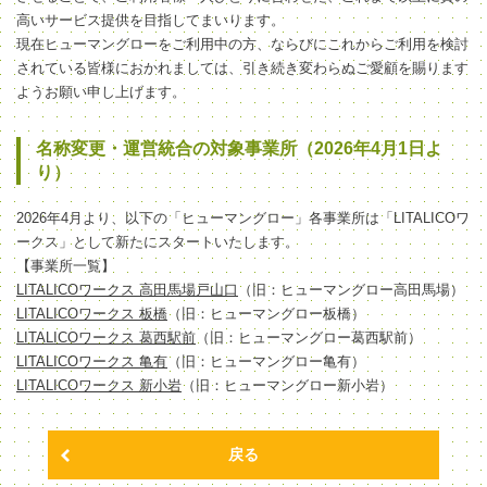
高いサービス提供を目指してまいります。
現在ヒューマングローをご利用中の方、ならびにこれからご利用を検討
されている皆様におかれましては、引き続き変わらぬご愛顧を賜ります
ようお願い申し上げます。
名称変更・運営統合の対象事業所（2026年4月1日よ
り）
2026年4月より、以下の「ヒューマングロー」各事業所は「LITALICOワ
ークス」として新たにスタートいたします。
【事業所一覧】
LITALICOワークス 高田馬場戸山口
（旧：ヒューマングロー高田馬場）
LITALICOワークス 板橋
（旧：ヒューマングロー板橋）
LITALICOワークス 葛西駅前
（旧：ヒューマングロー葛西駅前）
LITALICOワークス 亀有
（旧：ヒューマングロー亀有）
LITALICOワークス 新小岩
（旧：ヒューマングロー新小岩）
戻る