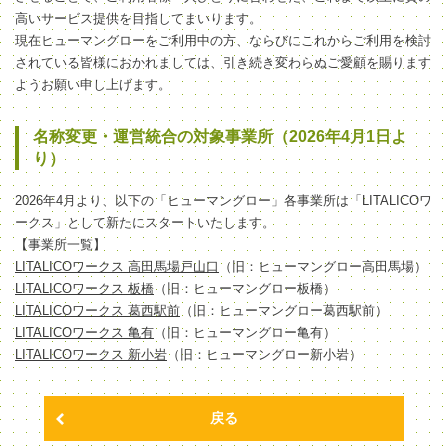
高いサービス提供を目指してまいります。
現在ヒューマングローをご利用中の方、ならびにこれからご利用を検討
されている皆様におかれましては、引き続き変わらぬご愛顧を賜ります
ようお願い申し上げます。
名称変更・運営統合の対象事業所（2026年4月1日よ
り）
2026年4月より、以下の「ヒューマングロー」各事業所は「LITALICOワ
ークス」として新たにスタートいたします。
【事業所一覧】
LITALICOワークス 高田馬場戸山口
（旧：ヒューマングロー高田馬場）
LITALICOワークス 板橋
（旧：ヒューマングロー板橋）
LITALICOワークス 葛西駅前
（旧：ヒューマングロー葛西駅前）
LITALICOワークス 亀有
（旧：ヒューマングロー亀有）
LITALICOワークス 新小岩
（旧：ヒューマングロー新小岩）
戻る