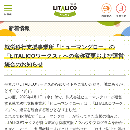
相談申込
見学予約
新着情報
就労移行支援事業所「ヒューマングロー」の
「LITALICOワークス」への名称変更および運営
統合のお知らせ
平素よりLITALICOワークスのWebサイトをご覧いただき、誠にありが
とうございます。
この度、2026年4月1日（水）付で、株式会社ヒューマングローが運営
する就労移行支援事業所「ヒューマングロー」は、「LITALICOワーク
ス」へ、運営を統合する運びとなりました。
これまで各地域で「ヒューマングロー」が培ってきた支援の強みと、
LITALICOワークスが持つ豊富な就職支援ノウハウやプログラムを融合
させることで、ご利用者様一人ひとりに合わせた、これまで以上に質の