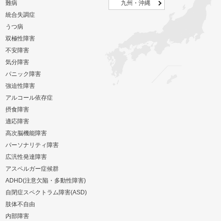
難病
九州・沖縄
統合失調症
うつ病
双極性障害
不安障害
気分障害
パニック障害
強迫性障害
アルコール依存症
摂食障害
適応障害
高次脳機能障害
パーソナリティ障害
広汎性発達障害
アスペルガー症候群
ADHD(注意欠陥・多動性障害)
自閉症スペクトラム障害(ASD)
肢体不自由
内部障害