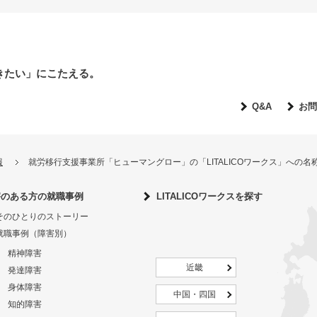
きたい」にこたえる。
Q&A
お問
報
就労移行支援事業所「ヒューマングロー」の「LITALICOワークス」への
害のある方の就職事例
LITALICOワークスを探す
そのひとりのストーリー
就職事例（障害別）
精神障害
近畿
発達障害
身体障害
中国・四国
知的障害