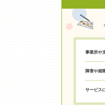
事業所や
障害や就
サービス