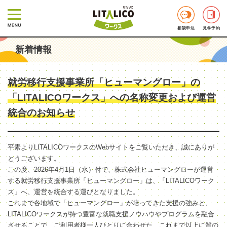
相談申込
見学予約
新着情報
就労移行支援事業所「ヒューマングロー」の
「LITALICOワークス」への名称変更および運営
統合のお知らせ
平素よりLITALICOワークスのWebサイトをご覧いただき、誠にありが
とうございます。
この度、2026年4月1日（水）付で、株式会社ヒューマングローが運営
する就労移行支援事業所「ヒューマングロー」は、「LITALICOワーク
ス」へ、運営を統合する運びとなりました。
これまで各地域で「ヒューマングロー」が培ってきた支援の強みと、
LITALICOワークスが持つ豊富な就職支援ノウハウやプログラムを融合
させることで、ご利用者様一人ひとりに合わせた、これまで以上に質の