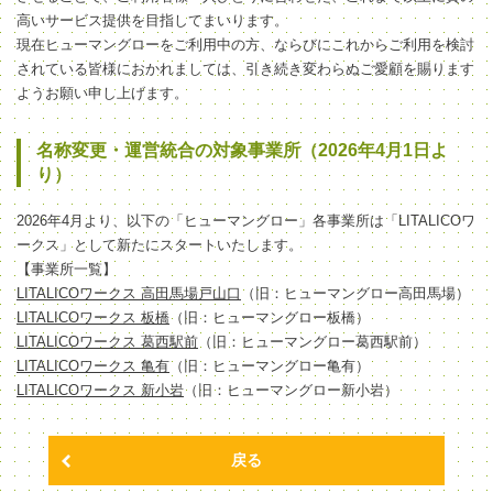
高いサービス提供を目指してまいります。
現在ヒューマングローをご利用中の方、ならびにこれからご利用を検討
されている皆様におかれましては、引き続き変わらぬご愛顧を賜ります
ようお願い申し上げます。
名称変更・運営統合の対象事業所（2026年4月1日よ
り）
2026年4月より、以下の「ヒューマングロー」各事業所は「LITALICOワ
ークス」として新たにスタートいたします。
【事業所一覧】
LITALICOワークス 高田馬場戸山口
（旧：ヒューマングロー高田馬場）
LITALICOワークス 板橋
（旧：ヒューマングロー板橋）
LITALICOワークス 葛西駅前
（旧：ヒューマングロー葛西駅前）
LITALICOワークス 亀有
（旧：ヒューマングロー亀有）
LITALICOワークス 新小岩
（旧：ヒューマングロー新小岩）
戻る