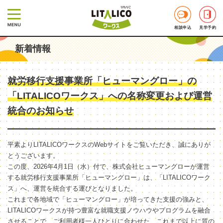
相談申込
見学予約
新着情報
就労移行支援事業所「ヒューマングロー」の
「LITALICOワークス」への名称変更および運営
統合のお知らせ
平素よりLITALICOワークスのWebサイトをご覧いただき、誠にありが
とうございます。
この度、2026年4月1日（水）付で、株式会社ヒューマングローが運営
する就労移行支援事業所「ヒューマングロー」は、「LITALICOワーク
ス」へ、運営を統合する運びとなりました。
これまで各地域で「ヒューマングロー」が培ってきた支援の強みと、
LITALICOワークスが持つ豊富な就職支援ノウハウやプログラムを融合
させることで、ご利用者様一人ひとりに合わせた、これまで以上に質の