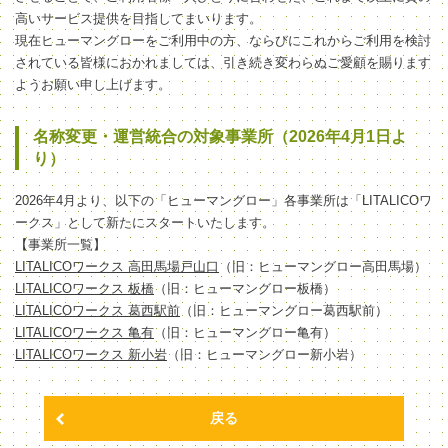
高いサービス提供を目指してまいります。
現在ヒューマングローをご利用中の方、ならびにこれからご利用を検討
されている皆様におかれましては、引き続き変わらぬご愛顧を賜ります
ようお願い申し上げます。
名称変更・運営統合の対象事業所（2026年4月1日よ
り）
2026年4月より、以下の「ヒューマングロー」各事業所は「LITALICOワ
ークス」として新たにスタートいたします。
【事業所一覧】
LITALICOワークス 高田馬場戸山口
（旧：ヒューマングロー高田馬場）
LITALICOワークス 板橋
（旧：ヒューマングロー板橋）
LITALICOワークス 葛西駅前
（旧：ヒューマングロー葛西駅前）
LITALICOワークス 亀有
（旧：ヒューマングロー亀有）
LITALICOワークス 新小岩
（旧：ヒューマングロー新小岩）
戻る