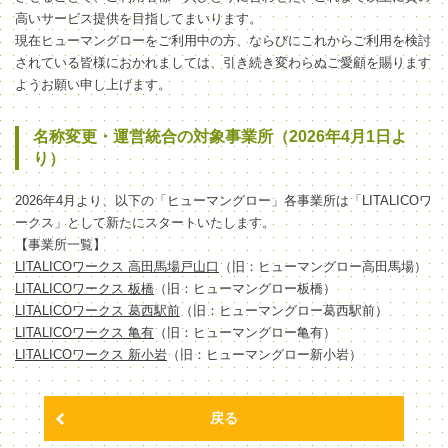
高いサービス提供を目指してまいります。
現在ヒューマングローをご利用中の方、ならびにこれからご利用を検討
されている皆様におかれましては、引き続き変わらぬご愛顧を賜ります
ようお願い申し上げます。
名称変更・運営統合の対象事業所（2026年4月1日よ
り）
2026年4月より、以下の「ヒューマングロー」各事業所は「LITALICOワ
ークス」として新たにスタートいたします。
【事業所一覧】
LITALICOワークス 高田馬場戸山口
（旧：ヒューマングロー高田馬場）
LITALICOワークス 板橋
（旧：ヒューマングロー板橋）
LITALICOワークス 葛西駅前
（旧：ヒューマングロー葛西駅前）
LITALICOワークス 亀有
（旧：ヒューマングロー亀有）
LITALICOワークス 新小岩
（旧：ヒューマングロー新小岩）
戻る