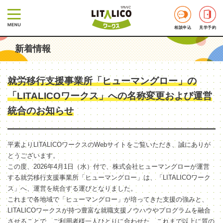
相談申込
見学予約
新着情報
就労移行支援事業所「ヒューマングロー」の
「LITALICOワークス」への名称変更および運営
統合のお知らせ
平素よりLITALICOワークスのWebサイトをご覧いただき、誠にありが
とうございます。
この度、2026年4月1日（水）付で、株式会社ヒューマングローが運営
する就労移行支援事業所「ヒューマングロー」は、「LITALICOワーク
ス」へ、運営を統合する運びとなりました。
これまで各地域で「ヒューマングロー」が培ってきた支援の強みと、
LITALICOワークスが持つ豊富な就職支援ノウハウやプログラムを融合
させることで、ご利用者様一人ひとりに合わせた、これまで以上に質の