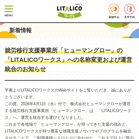
相談申込
見学予約
新着情報
就労移行支援事業所「ヒューマングロー」の
「LITALICOワークス」への名称変更および運営
統合のお知らせ
平素よりLITALICOワークスのWebサイトをご覧いただき、誠にありが
とうございます。
この度、2026年4月1日（水）付で、株式会社ヒューマングローが運営
する就労移行支援事業所「ヒューマングロー」は、「LITALICOワーク
ス」へ、運営を統合する運びとなりました。
これまで各地域で「ヒューマングロー」が培ってきた支援の強みと、
LITALICOワークスが持つ豊富な就職支援ノウハウやプログラムを融合
させることで、ご利用者様一人ひとりに合わせた、これまで以上に質の