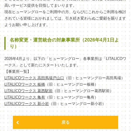
高いサービス提供を目指してまいります。
現在ヒューマングローをご利用中の方、ならびにこれからご利用を検討
されている皆様におかれましては、引き続き変わらぬご愛顧を賜ります
ようお願い申し上げます。
名称変更・運営統合の対象事業所（2026年4月1日よ
り）
2026年4月より、以下の「ヒューマングロー」各事業所は「LITALICOワ
ークス」として新たにスタートいたします。
【事業所一覧】
LITALICOワークス 高田馬場戸山口
（旧：ヒューマングロー高田馬場）
LITALICOワークス 板橋
（旧：ヒューマングロー板橋）
LITALICOワークス 葛西駅前
（旧：ヒューマングロー葛西駅前）
LITALICOワークス 亀有
（旧：ヒューマングロー亀有）
LITALICOワークス 新小岩
（旧：ヒューマングロー新小岩）
戻る