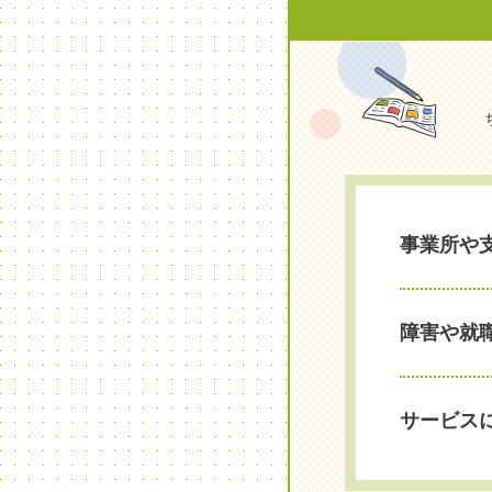
事業所や
障害や就
サービス