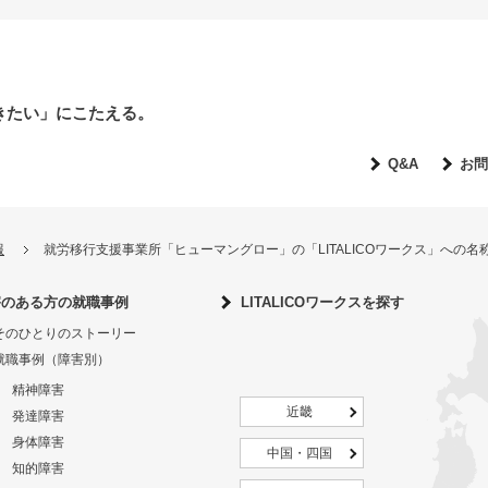
きたい」にこたえる。
Q&A
お問
報
就労移行支援事業所「ヒューマングロー」の「LITALICOワークス」への
害のある方の就職事例
LITALICOワークスを探す
そのひとりのストーリー
就職事例（障害別）
精神障害
近畿
発達障害
身体障害
中国・四国
知的障害