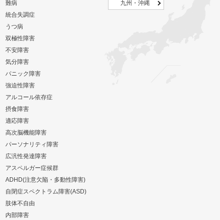
難病
九州・沖縄
統合失調症
うつ病
双極性障害
不安障害
気分障害
パニック障害
強迫性障害
アルコール依存症
摂食障害
適応障害
高次脳機能障害
パーソナリティ障害
広汎性発達障害
アスペルガー症候群
ADHD(注意欠陥・多動性障害)
自閉症スペクトラム障害(ASD)
肢体不自由
内部障害