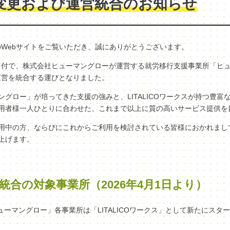
変更および運営統合のお知らせ
クスのWebサイトをご覧いただき、誠にありがとうございます。
（水）付で、株式会社ヒューマングローが運営する就労移行支援事業所「ヒ
へ、運営を統合する運びとなりました。
グロー」が培ってきた支援の強みと、LITALICOワークスが持つ豊富
用者様一人ひとりに合わせた、これまで以上に質の高いサービス提供を
用中の方、ならびにこれからご利用を検討されている皆様におかれまし
上げます。
統合の対象事業所（2026年4月1日より）
ヒューマングロー」各事業所は「LITALICOワークス」として新たにスタ