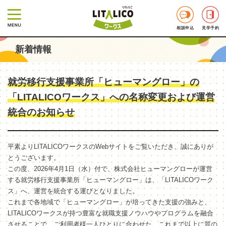
相談申込
見学予約
新着情報
就労移行支援事業所「ヒューマングロー」の
「LITALICOワークス」への名称変更および運営
統合のお知らせ
平素よりLITALICOワークスのWebサイトをご覧いただき、誠にありが
とうございます。
この度、2026年4月1日（水）付で、株式会社ヒューマングローが運営
する就労移行支援事業所「ヒューマングロー」は、「LITALICOワーク
ス」へ、運営を統合する運びとなりました。
これまで各地域で「ヒューマングロー」が培ってきた支援の強みと、
LITALICOワークスが持つ豊富な就職支援ノウハウやプログラムを融合
させることで、ご利用者様一人ひとりに合わせた、これまで以上に質の