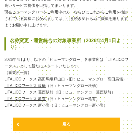
高いサービス提供を目指してまいります。
現在ヒューマングローをご利用中の方、ならびにこれからご利用を検討
されている皆様におかれましては、引き続き変わらぬご愛顧を賜ります
ようお願い申し上げます。
名称変更・運営統合の対象事業所（2026年4月1日よ
り）
2026年4月より、以下の「ヒューマングロー」各事業所は「LITALICOワ
ークス」として新たにスタートいたします。
【事業所一覧】
LITALICOワークス 高田馬場戸山口
（旧：ヒューマングロー高田馬場）
LITALICOワークス 板橋
（旧：ヒューマングロー板橋）
LITALICOワークス 葛西駅前
（旧：ヒューマングロー葛西駅前）
LITALICOワークス 亀有
（旧：ヒューマングロー亀有）
LITALICOワークス 新小岩
（旧：ヒューマングロー新小岩）
戻る