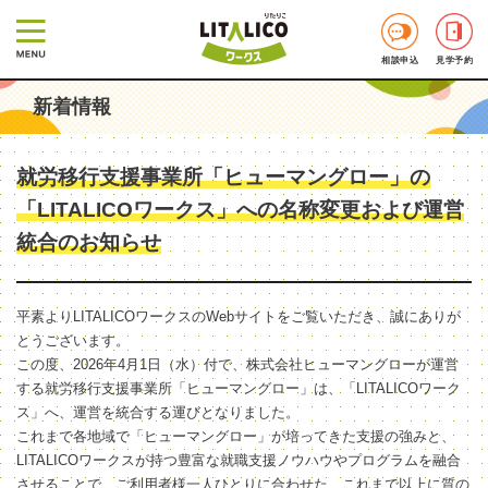
相談申込
見学予約
新着情報
就労移行支援事業所「ヒューマングロー」の
「LITALICOワークス」への名称変更および運営
統合のお知らせ
平素よりLITALICOワークスのWebサイトをご覧いただき、誠にありが
とうございます。
この度、2026年4月1日（水）付で、株式会社ヒューマングローが運営
する就労移行支援事業所「ヒューマングロー」は、「LITALICOワーク
ス」へ、運営を統合する運びとなりました。
これまで各地域で「ヒューマングロー」が培ってきた支援の強みと、
LITALICOワークスが持つ豊富な就職支援ノウハウやプログラムを融合
させることで、ご利用者様一人ひとりに合わせた、これまで以上に質の