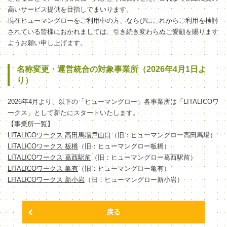
高いサービス提供を目指してまいります。
現在ヒューマングローをご利用中の方、ならびにこれからご利用を検討
されている皆様におかれましては、引き続き変わらぬご愛顧を賜ります
ようお願い申し上げます。
名称変更・運営統合の対象事業所（2026年4月1日よ
り）
2026年4月より、以下の「ヒューマングロー」各事業所は「LITALICOワ
ークス」として新たにスタートいたします。
【事業所一覧】
LITALICOワークス 高田馬場戸山口
（旧：ヒューマングロー高田馬場）
LITALICOワークス 板橋
（旧：ヒューマングロー板橋）
LITALICOワークス 葛西駅前
（旧：ヒューマングロー葛西駅前）
LITALICOワークス 亀有
（旧：ヒューマングロー亀有）
LITALICOワークス 新小岩
（旧：ヒューマングロー新小岩）
戻る