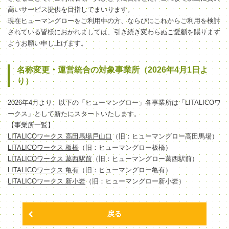
高いサービス提供を目指してまいります。
現在ヒューマングローをご利用中の方、ならびにこれからご利用を検討
されている皆様におかれましては、引き続き変わらぬご愛顧を賜ります
ようお願い申し上げます。
名称変更・運営統合の対象事業所（2026年4月1日よ
り）
2026年4月より、以下の「ヒューマングロー」各事業所は「LITALICOワ
ークス」として新たにスタートいたします。
【事業所一覧】
LITALICOワークス 高田馬場戸山口
（旧：ヒューマングロー高田馬場）
LITALICOワークス 板橋
（旧：ヒューマングロー板橋）
LITALICOワークス 葛西駅前
（旧：ヒューマングロー葛西駅前）
LITALICOワークス 亀有
（旧：ヒューマングロー亀有）
LITALICOワークス 新小岩
（旧：ヒューマングロー新小岩）
戻る