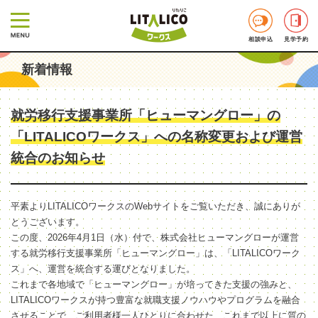
相談申込
見学予約
新着情報
就労移行支援事業所「ヒューマングロー」の
「LITALICOワークス」への名称変更および運営
統合のお知らせ
平素よりLITALICOワークスのWebサイトをご覧いただき、誠にありが
とうございます。
この度、2026年4月1日（水）付で、株式会社ヒューマングローが運営
する就労移行支援事業所「ヒューマングロー」は、「LITALICOワーク
ス」へ、運営を統合する運びとなりました。
これまで各地域で「ヒューマングロー」が培ってきた支援の強みと、
LITALICOワークスが持つ豊富な就職支援ノウハウやプログラムを融合
させることで、ご利用者様一人ひとりに合わせた、これまで以上に質の