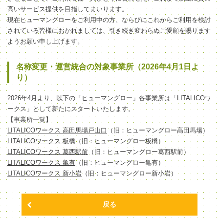
高いサービス提供を目指してまいります。
現在ヒューマングローをご利用中の方、ならびにこれからご利用を検討
されている皆様におかれましては、引き続き変わらぬご愛顧を賜ります
ようお願い申し上げます。
名称変更・運営統合の対象事業所（2026年4月1日よ
り）
2026年4月より、以下の「ヒューマングロー」各事業所は「LITALICOワ
ークス」として新たにスタートいたします。
【事業所一覧】
LITALICOワークス 高田馬場戸山口
（旧：ヒューマングロー高田馬場）
LITALICOワークス 板橋
（旧：ヒューマングロー板橋）
LITALICOワークス 葛西駅前
（旧：ヒューマングロー葛西駅前）
LITALICOワークス 亀有
（旧：ヒューマングロー亀有）
LITALICOワークス 新小岩
（旧：ヒューマングロー新小岩）
戻る