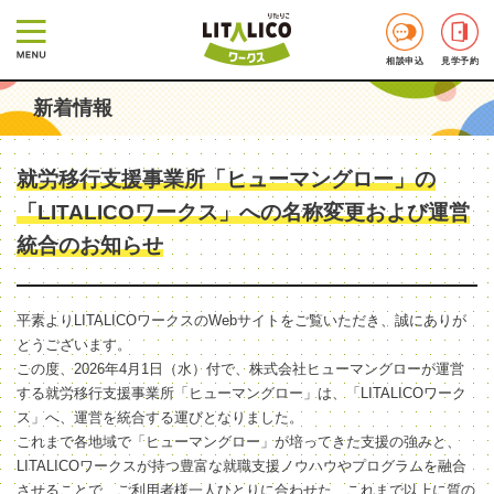
相談申込
見学予約
新着情報
就労移行支援事業所「ヒューマングロー」の
「LITALICOワークス」への名称変更および運営
統合のお知らせ
平素よりLITALICOワークスのWebサイトをご覧いただき、誠にありが
とうございます。
この度、2026年4月1日（水）付で、株式会社ヒューマングローが運営
する就労移行支援事業所「ヒューマングロー」は、「LITALICOワーク
ス」へ、運営を統合する運びとなりました。
これまで各地域で「ヒューマングロー」が培ってきた支援の強みと、
LITALICOワークスが持つ豊富な就職支援ノウハウやプログラムを融合
させることで、ご利用者様一人ひとりに合わせた、これまで以上に質の