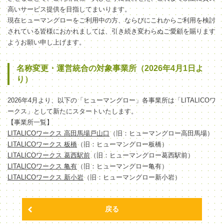
高いサービス提供を目指してまいります。
現在ヒューマングローをご利用中の方、ならびにこれからご利用を検討
されている皆様におかれましては、引き続き変わらぬご愛顧を賜ります
ようお願い申し上げます。
名称変更・運営統合の対象事業所（2026年4月1日よ
り）
2026年4月より、以下の「ヒューマングロー」各事業所は「LITALICOワ
ークス」として新たにスタートいたします。
【事業所一覧】
LITALICOワークス 高田馬場戸山口
（旧：ヒューマングロー高田馬場）
LITALICOワークス 板橋
（旧：ヒューマングロー板橋）
LITALICOワークス 葛西駅前
（旧：ヒューマングロー葛西駅前）
LITALICOワークス 亀有
（旧：ヒューマングロー亀有）
LITALICOワークス 新小岩
（旧：ヒューマングロー新小岩）
戻る