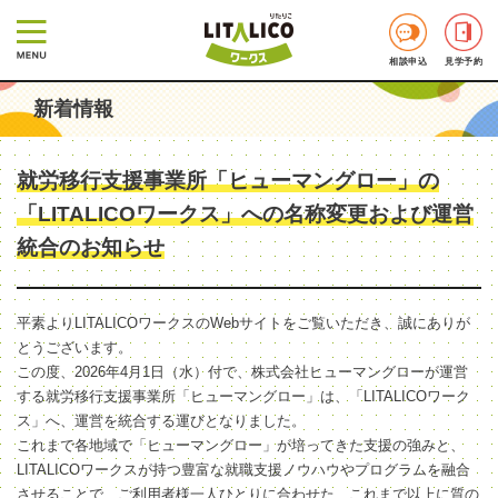
相談申込
見学予約
新着情報
就労移行支援事業所「ヒューマングロー」の
「LITALICOワークス」への名称変更および運営
統合のお知らせ
平素よりLITALICOワークスのWebサイトをご覧いただき、誠にありが
とうございます。
この度、2026年4月1日（水）付で、株式会社ヒューマングローが運営
する就労移行支援事業所「ヒューマングロー」は、「LITALICOワーク
ス」へ、運営を統合する運びとなりました。
これまで各地域で「ヒューマングロー」が培ってきた支援の強みと、
LITALICOワークスが持つ豊富な就職支援ノウハウやプログラムを融合
させることで、ご利用者様一人ひとりに合わせた、これまで以上に質の