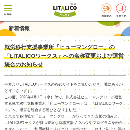
相談申込
見学予約
新着情報
就労移行支援事業所「ヒューマングロー」の
「LITALICOワークス」への名称変更および運営
統合のお知らせ
平素よりLITALICOワークスのWebサイトをご覧いただき、誠にありが
とうございます。
この度、2026年4月1日（水）付で、株式会社ヒューマングローが運営
する就労移行支援事業所「ヒューマングロー」は、「LITALICOワーク
ス」へ、運営を統合する運びとなりました。
これまで各地域で「ヒューマングロー」が培ってきた支援の強みと、
LITALICOワークスが持つ豊富な就職支援ノウハウやプログラムを融合
させることで、ご利用者様一人ひとりに合わせた、これまで以上に質の