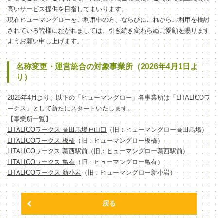
高いサービス提供を目指してまいります。
現在ヒューマングローをご利用中の方、ならびにこれからご利用を検討
されている皆様におかれましては、引き続き変わらぬご愛顧を賜ります
ようお願い申し上げます。
名称変更・運営統合の対象事業所（2026年4月1日よ
り）
2026年4月より、以下の「ヒューマングロー」各事業所は「LITALICOワ
ークス」として新たにスタートいたします。
【事業所一覧】
LITALICOワークス 高田馬場戸山口
（旧：ヒューマングロー高田馬場）
LITALICOワークス 板橋
（旧：ヒューマングロー板橋）
LITALICOワークス 葛西駅前
（旧：ヒューマングロー葛西駅前）
LITALICOワークス 亀有
（旧：ヒューマングロー亀有）
LITALICOワークス 新小岩
（旧：ヒューマングロー新小岩）
戻る