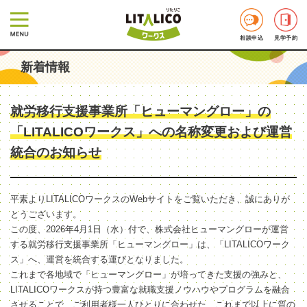
相談申込
見学予約
新着情報
就労移行支援事業所「ヒューマングロー」の
「LITALICOワークス」への名称変更および運営
統合のお知らせ
平素よりLITALICOワークスのWebサイトをご覧いただき、誠にありが
とうございます。
この度、2026年4月1日（水）付で、株式会社ヒューマングローが運営
する就労移行支援事業所「ヒューマングロー」は、「LITALICOワーク
ス」へ、運営を統合する運びとなりました。
これまで各地域で「ヒューマングロー」が培ってきた支援の強みと、
LITALICOワークスが持つ豊富な就職支援ノウハウやプログラムを融合
させることで、ご利用者様一人ひとりに合わせた、これまで以上に質の