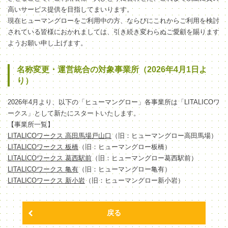
高いサービス提供を目指してまいります。
現在ヒューマングローをご利用中の方、ならびにこれからご利用を検討
されている皆様におかれましては、引き続き変わらぬご愛顧を賜ります
ようお願い申し上げます。
名称変更・運営統合の対象事業所（2026年4月1日よ
り）
2026年4月より、以下の「ヒューマングロー」各事業所は「LITALICOワ
ークス」として新たにスタートいたします。
【事業所一覧】
LITALICOワークス 高田馬場戸山口
（旧：ヒューマングロー高田馬場）
LITALICOワークス 板橋
（旧：ヒューマングロー板橋）
LITALICOワークス 葛西駅前
（旧：ヒューマングロー葛西駅前）
LITALICOワークス 亀有
（旧：ヒューマングロー亀有）
LITALICOワークス 新小岩
（旧：ヒューマングロー新小岩）
戻る