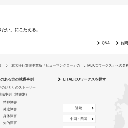
きたい」にこたえる。
Q&A
お問
報
就労移行支援事業所「ヒューマングロー」の「LITALICOワークス」への
害のある方の就職事例
LITALICOワークスを探す
そのひとりのストーリー
就職事例（障害別）
精神障害
近畿
発達障害
身体障害
中国・四国
知的障害