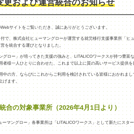
変更および運営統合のお知らせ
クスのWebサイトをご覧いただき、誠にありがとうございます。
（水）付で、株式会社ヒューマングローが運営する就労移行支援事業所「ヒ
へ、運営を統合する運びとなりました。
グロー」が培ってきた支援の強みと、LITALICOワークスが持つ豊富
用者様一人ひとりに合わせた、これまで以上に質の高いサービス提供を
用中の方、ならびにこれからご利用を検討されている皆様におかれまし
上げます。
統合の対象事業所（2026年4月1日より）
ヒューマングロー」各事業所は「LITALICOワークス」として新たにスタ