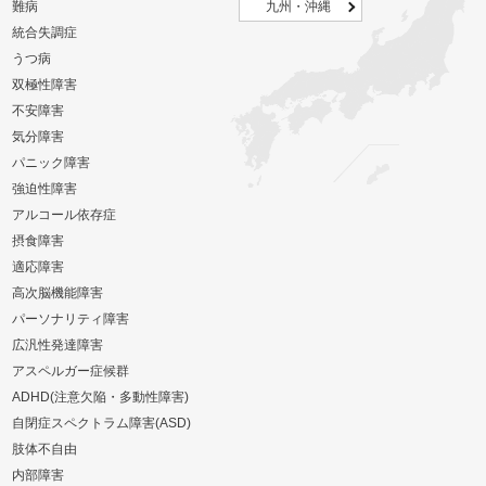
難病
九州・沖縄
統合失調症
うつ病
双極性障害
不安障害
気分障害
パニック障害
強迫性障害
アルコール依存症
摂食障害
適応障害
高次脳機能障害
パーソナリティ障害
広汎性発達障害
アスペルガー症候群
ADHD(注意欠陥・多動性障害)
自閉症スペクトラム障害(ASD)
肢体不自由
内部障害