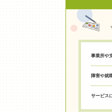
事業所や
障害や就
サービス