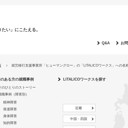
きたい」にこたえる。
Q&A
お問
報
就労移行支援事業所「ヒューマングロー」の「LITALICOワークス」への
害のある方の就職事例
LITALICOワークスを探す
そのひとりのストーリー
就職事例（障害別）
精神障害
近畿
発達障害
身体障害
中国・四国
知的障害