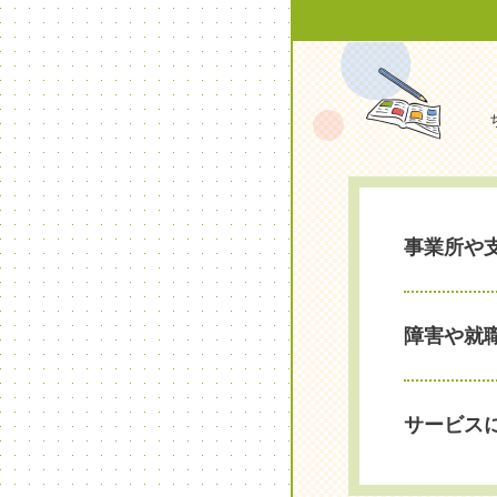
事業所や
障害や就
サービス