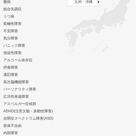
難病
九州・沖縄
統合失調症
うつ病
双極性障害
不安障害
気分障害
パニック障害
強迫性障害
アルコール依存症
摂食障害
適応障害
高次脳機能障害
パーソナリティ障害
広汎性発達障害
アスペルガー症候群
ADHD(注意欠陥・多動性障害)
自閉症スペクトラム障害(ASD)
肢体不自由
内部障害