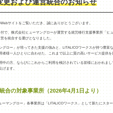
変更および運営統合のお知らせ
クスのWebサイトをご覧いただき、誠にありがとうございます。
（水）付で、株式会社ヒューマングローが運営する就労移行支援事業所「ヒ
へ、運営を統合する運びとなりました。
グロー」が培ってきた支援の強みと、LITALICOワークスが持つ豊富
用者様一人ひとりに合わせた、これまで以上に質の高いサービス提供を
用中の方、ならびにこれからご利用を検討されている皆様におかれまし
上げます。
統合の対象事業所（2026年4月1日より）
ヒューマングロー」各事業所は「LITALICOワークス」として新たにスタ