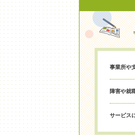
事業所や
障害や就
サービス