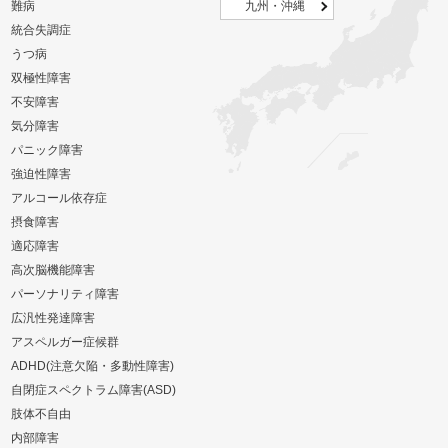
難病
九州・沖縄
統合失調症
うつ病
双極性障害
不安障害
気分障害
パニック障害
強迫性障害
アルコール依存症
摂食障害
適応障害
高次脳機能障害
パーソナリティ障害
広汎性発達障害
アスペルガー症候群
ADHD(注意欠陥・多動性障害)
自閉症スペクトラム障害(ASD)
肢体不自由
内部障害