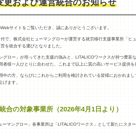
変更および運営統合のお知らせ
クスのWebサイトをご覧いただき、誠にありがとうございます。
（水）付で、株式会社ヒューマングローが運営する就労移行支援事業所「ヒ
へ、運営を統合する運びとなりました。
グロー」が培ってきた支援の強みと、LITALICOワークスが持つ豊富
用者様一人ひとりに合わせた、これまで以上に質の高いサービス提供を
用中の方、ならびにこれからご利用を検討されている皆様におかれまし
上げます。
統合の対象事業所（2026年4月1日より）
ヒューマングロー」各事業所は「LITALICOワークス」として新たにスタ