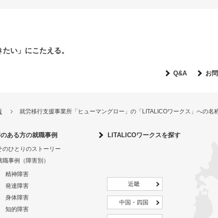
きたい」にこたえる。
Q&A
お問
報
就労移行支援事業所「ヒューマングロー」の「LITALICOワークス」への
害のある方の就職事例
LITALICOワークスを探す
そのひとりのストーリー
就職事例（障害別）
精神障害
近畿
発達障害
身体障害
中国・四国
知的障害