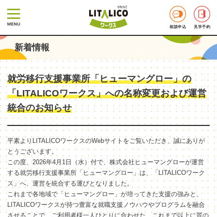
相談申込
見学予約
新着情報
就労移行支援事業所「ヒューマングロー」の
「LITALICOワークス」への名称変更および運営
統合のお知らせ
平素よりLITALICOワークスのWebサイトをご覧いただき、誠にありが
とうございます。
この度、2026年4月1日（水）付で、株式会社ヒューマングローが運営
する就労移行支援事業所「ヒューマングロー」は、「LITALICOワーク
ス」へ、運営を統合する運びとなりました。
これまで各地域で「ヒューマングロー」が培ってきた支援の強みと、
LITALICOワークスが持つ豊富な就職支援ノウハウやプログラムを融合
させることで、ご利用者様一人ひとりに合わせた、これまで以上に質の