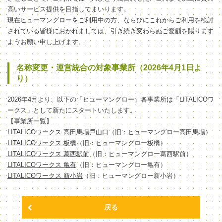
高いサービス提供を目指してまいります。
現在ヒューマングローをご利用中の方、ならびにこれからご利用を検討
されている皆様におかれましては、引き続き変わらぬご愛顧を賜ります
ようお願い申し上げます。
名称変更・運営統合の対象事業所（2026年4月1日よ
り）
2026年4月より、以下の「ヒューマングロー」各事業所は「LITALICOワ
ークス」として新たにスタートいたします。
【事業所一覧】
LITALICOワークス 高田馬場戸山口
（旧：ヒューマングロー高田馬場）
LITALICOワークス 板橋
（旧：ヒューマングロー板橋）
LITALICOワークス 葛西駅前
（旧：ヒューマングロー葛西駅前）
LITALICOワークス 亀有
（旧：ヒューマングロー亀有）
LITALICOワークス 新小岩
（旧：ヒューマングロー新小岩）
戻る