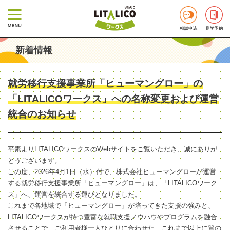
相談申込
見学予約
新着情報
就労移行支援事業所「ヒューマングロー」の
「LITALICOワークス」への名称変更および運営
統合のお知らせ
平素よりLITALICOワークスのWebサイトをご覧いただき、誠にありが
とうございます。
この度、2026年4月1日（水）付で、株式会社ヒューマングローが運営
する就労移行支援事業所「ヒューマングロー」は、「LITALICOワーク
ス」へ、運営を統合する運びとなりました。
これまで各地域で「ヒューマングロー」が培ってきた支援の強みと、
LITALICOワークスが持つ豊富な就職支援ノウハウやプログラムを融合
させることで、ご利用者様一人ひとりに合わせた、これまで以上に質の