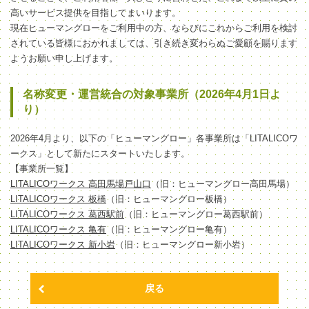
高いサービス提供を目指してまいります。
現在ヒューマングローをご利用中の方、ならびにこれからご利用を検討
されている皆様におかれましては、引き続き変わらぬご愛顧を賜ります
ようお願い申し上げます。
名称変更・運営統合の対象事業所（2026年4月1日よ
り）
2026年4月より、以下の「ヒューマングロー」各事業所は「LITALICOワ
ークス」として新たにスタートいたします。
【事業所一覧】
LITALICOワークス 高田馬場戸山口
（旧：ヒューマングロー高田馬場）
LITALICOワークス 板橋
（旧：ヒューマングロー板橋）
LITALICOワークス 葛西駅前
（旧：ヒューマングロー葛西駅前）
LITALICOワークス 亀有
（旧：ヒューマングロー亀有）
LITALICOワークス 新小岩
（旧：ヒューマングロー新小岩）
戻る