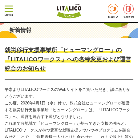
相談申込
見学予約
新着情報
就労移行支援事業所「ヒューマングロー」の
「LITALICOワークス」への名称変更および運営
統合のお知らせ
平素よりLITALICOワークスのWebサイトをご覧いただき、誠にありが
とうございます。
この度、2026年4月1日（水）付で、株式会社ヒューマングローが運営
する就労移行支援事業所「ヒューマングロー」は、「LITALICOワーク
ス」へ、運営を統合する運びとなりました。
これまで各地域で「ヒューマングロー」が培ってきた支援の強みと、
LITALICOワークスが持つ豊富な就職支援ノウハウやプログラムを融合
させることで、ご利用者様一人ひとりに合わせた、これまで以上に質の