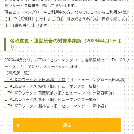
高いサービス提供を目指してまいります。
現在ヒューマングローをご利用中の方、ならびにこれからご利用を検討
されている皆様におかれましては、引き続き変わらぬご愛顧を賜ります
ようお願い申し上げます。
名称変更・運営統合の対象事業所（2026年4月1日よ
り）
2026年4月より、以下の「ヒューマングロー」各事業所は「LITALICOワ
ークス」として新たにスタートいたします。
【事業所一覧】
LITALICOワークス 高田馬場戸山口
（旧：ヒューマングロー高田馬場）
LITALICOワークス 板橋
（旧：ヒューマングロー板橋）
LITALICOワークス 葛西駅前
（旧：ヒューマングロー葛西駅前）
LITALICOワークス 亀有
（旧：ヒューマングロー亀有）
LITALICOワークス 新小岩
（旧：ヒューマングロー新小岩）
戻る