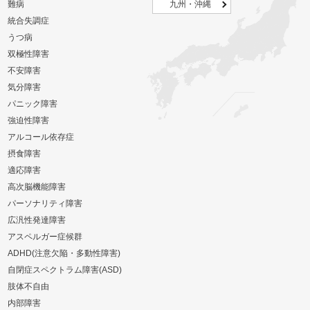
難病
九州・沖縄
統合失調症
うつ病
双極性障害
不安障害
気分障害
パニック障害
強迫性障害
アルコール依存症
摂食障害
適応障害
高次脳機能障害
パーソナリティ障害
広汎性発達障害
アスペルガー症候群
ADHD(注意欠陥・多動性障害)
自閉症スペクトラム障害(ASD)
肢体不自由
内部障害