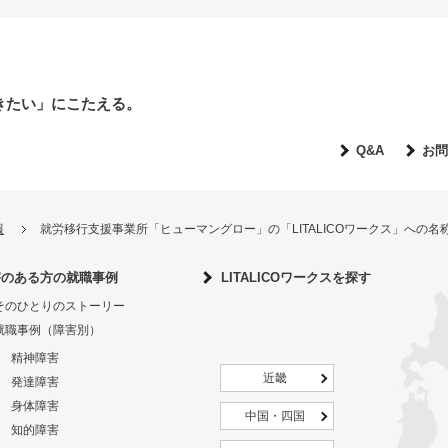
きたい」にこたえる。
Q&A
お問
報
就労移行支援事業所「ヒューマングロー」の「LITALICOワークス」への
害のある方の就職事例
LITALICOワークスを探す
そのひとりのストーリー
就職事例（障害別）
精神障害
近畿
発達障害
身体障害
中国・四国
知的障害