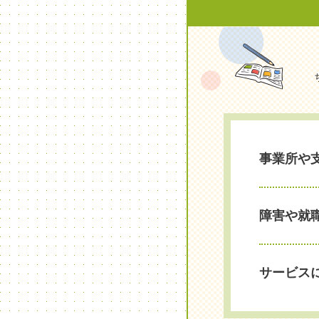
事業所や
障害や就
サービス