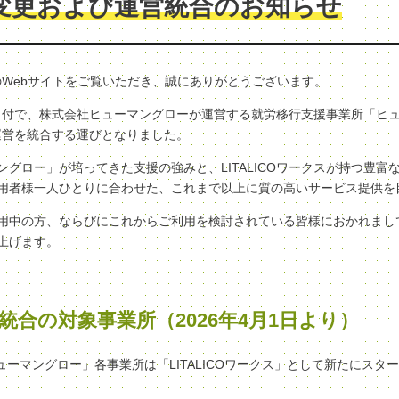
変更および運営統合のお知らせ
クスのWebサイトをご覧いただき、誠にありがとうございます。
（水）付で、株式会社ヒューマングローが運営する就労移行支援事業所「ヒ
へ、運営を統合する運びとなりました。
グロー」が培ってきた支援の強みと、LITALICOワークスが持つ豊富
用者様一人ひとりに合わせた、これまで以上に質の高いサービス提供を
用中の方、ならびにこれからご利用を検討されている皆様におかれまし
上げます。
統合の対象事業所（2026年4月1日より）
ヒューマングロー」各事業所は「LITALICOワークス」として新たにスタ