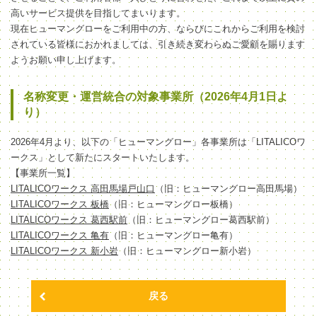
高いサービス提供を目指してまいります。
現在ヒューマングローをご利用中の方、ならびにこれからご利用を検討
されている皆様におかれましては、引き続き変わらぬご愛顧を賜ります
ようお願い申し上げます。
名称変更・運営統合の対象事業所（2026年4月1日よ
り）
2026年4月より、以下の「ヒューマングロー」各事業所は「LITALICOワ
ークス」として新たにスタートいたします。
【事業所一覧】
LITALICOワークス 高田馬場戸山口
（旧：ヒューマングロー高田馬場）
LITALICOワークス 板橋
（旧：ヒューマングロー板橋）
LITALICOワークス 葛西駅前
（旧：ヒューマングロー葛西駅前）
LITALICOワークス 亀有
（旧：ヒューマングロー亀有）
LITALICOワークス 新小岩
（旧：ヒューマングロー新小岩）
戻る