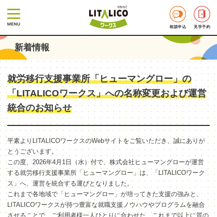
相談申込
見学予約
新着情報
就労移行支援事業所「ヒューマングロー」の
「LITALICOワークス」への名称変更および運営
統合のお知らせ
平素よりLITALICOワークスのWebサイトをご覧いただき、誠にありが
とうございます。
この度、2026年4月1日（水）付で、株式会社ヒューマングローが運営
する就労移行支援事業所「ヒューマングロー」は、「LITALICOワーク
ス」へ、運営を統合する運びとなりました。
これまで各地域で「ヒューマングロー」が培ってきた支援の強みと、
LITALICOワークスが持つ豊富な就職支援ノウハウやプログラムを融合
させることで、ご利用者様一人ひとりに合わせた、これまで以上に質の