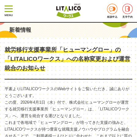
相談申込
見学予約
新着情報
就労移行支援事業所「ヒューマングロー」の
「LITALICOワークス」への名称変更および運営
統合のお知らせ
平素よりLITALICOワークスのWebサイトをご覧いただき、誠にありが
とうございます。
この度、2026年4月1日（水）付で、株式会社ヒューマングローが運営
する就労移行支援事業所「ヒューマングロー」は、「LITALICOワーク
ス」へ、運営を統合する運びとなりました。
これまで各地域で「ヒューマングロー」が培ってきた支援の強みと、
LITALICOワークスが持つ豊富な就職支援ノウハウやプログラムを融合
させることで、ご利用者様一人ひとりに合わせた、これまで以上に質の