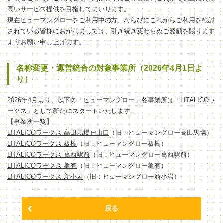
高いサービス提供を目指してまいります。
現在ヒューマングローをご利用中の方、ならびにこれからご利用を検討
されている皆様におかれましては、引き続き変わらぬご愛顧を賜ります
ようお願い申し上げます。
名称変更・運営統合の対象事業所（2026年4月1日よ
り）
2026年4月より、以下の「ヒューマングロー」各事業所は「LITALICOワ
ークス」として新たにスタートいたします。
【事業所一覧】
LITALICOワークス 高田馬場戸山口
（旧：ヒューマングロー高田馬場）
LITALICOワークス 板橋
（旧：ヒューマングロー板橋）
LITALICOワークス 葛西駅前
（旧：ヒューマングロー葛西駅前）
LITALICOワークス 亀有
（旧：ヒューマングロー亀有）
LITALICOワークス 新小岩
（旧：ヒューマングロー新小岩）
戻る