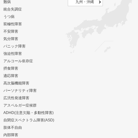
難病
九州・沖縄
統合失調症
うつ病
双極性障害
不安障害
気分障害
パニック障害
強迫性障害
アルコール依存症
摂食障害
適応障害
高次脳機能障害
パーソナリティ障害
広汎性発達障害
アスペルガー症候群
ADHD(注意欠陥・多動性障害)
自閉症スペクトラム障害(ASD)
肢体不自由
内部障害