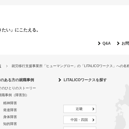
きたい」にこたえる。
Q&A
お問
報
就労移行支援事業所「ヒューマングロー」の「LITALICOワークス」への
害のある方の就職事例
LITALICOワークスを探す
そのひとりのストーリー
就職事例（障害別）
精神障害
近畿
発達障害
身体障害
中国・四国
知的障害