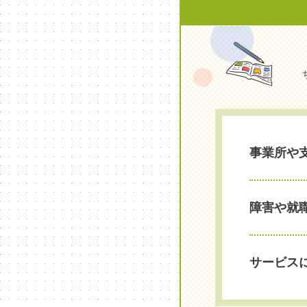
事業所や
障害や就
サービス