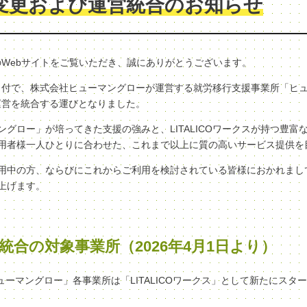
変更および運営統合のお知らせ
クスのWebサイトをご覧いただき、誠にありがとうございます。
（水）付で、株式会社ヒューマングローが運営する就労移行支援事業所「ヒ
へ、運営を統合する運びとなりました。
グロー」が培ってきた支援の強みと、LITALICOワークスが持つ豊富
用者様一人ひとりに合わせた、これまで以上に質の高いサービス提供を
用中の方、ならびにこれからご利用を検討されている皆様におかれまし
上げます。
統合の対象事業所（2026年4月1日より）
ヒューマングロー」各事業所は「LITALICOワークス」として新たにスタ