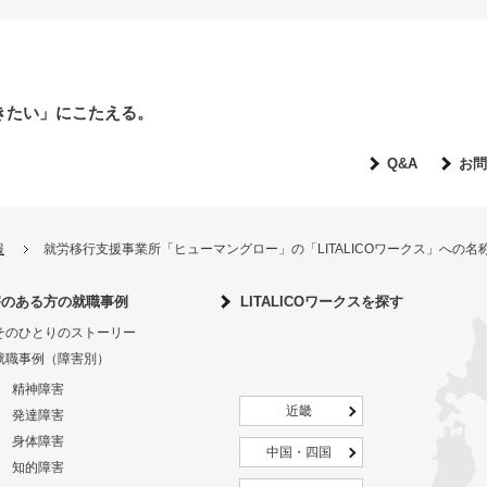
きたい」にこたえる。
Q&A
お問
報
就労移行支援事業所「ヒューマングロー」の「LITALICOワークス」への
害のある方の就職事例
LITALICOワークスを探す
そのひとりのストーリー
就職事例（障害別）
精神障害
近畿
発達障害
身体障害
中国・四国
知的障害