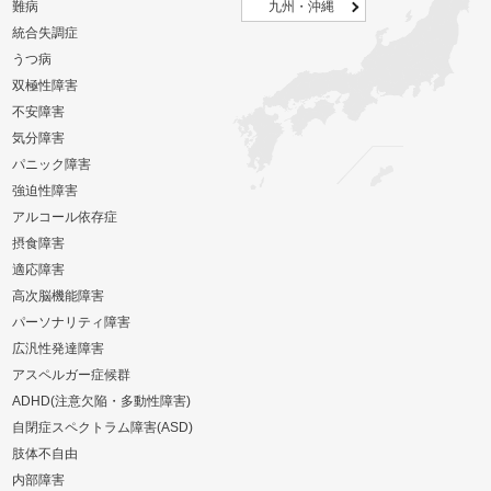
難病
九州・沖縄
統合失調症
うつ病
双極性障害
不安障害
気分障害
パニック障害
強迫性障害
アルコール依存症
摂食障害
適応障害
高次脳機能障害
パーソナリティ障害
広汎性発達障害
アスペルガー症候群
ADHD(注意欠陥・多動性障害)
自閉症スペクトラム障害(ASD)
肢体不自由
内部障害