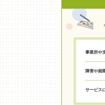
事業所や
障害や就
サービス