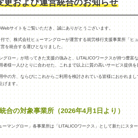
変更および運営統合のお知らせ
クスのWebサイトをご覧いただき、誠にありがとうございます。
（水）付で、株式会社ヒューマングローが運営する就労移行支援事業所「ヒ
へ、運営を統合する運びとなりました。
グロー」が培ってきた支援の強みと、LITALICOワークスが持つ豊富
用者様一人ひとりに合わせた、これまで以上に質の高いサービス提供を
用中の方、ならびにこれからご利用を検討されている皆様におかれまし
上げます。
統合の対象事業所（2026年4月1日より）
ヒューマングロー」各事業所は「LITALICOワークス」として新たにスタ