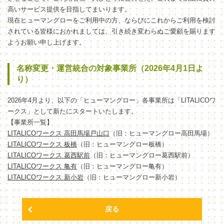
高いサービス提供を目指してまいります。
現在ヒューマングローをご利用中の方、ならびにこれからご利用を検討
されている皆様におかれましては、引き続き変わらぬご愛顧を賜ります
ようお願い申し上げます。
名称変更・運営統合の対象事業所（2026年4月1日よ
り）
2026年4月より、以下の「ヒューマングロー」各事業所は「LITALICOワ
ークス」として新たにスタートいたします。
【事業所一覧】
LITALICOワークス 高田馬場戸山口
（旧：ヒューマングロー高田馬場）
LITALICOワークス 板橋
（旧：ヒューマングロー板橋）
LITALICOワークス 葛西駅前
（旧：ヒューマングロー葛西駅前）
LITALICOワークス 亀有
（旧：ヒューマングロー亀有）
LITALICOワークス 新小岩
（旧：ヒューマングロー新小岩）
戻る