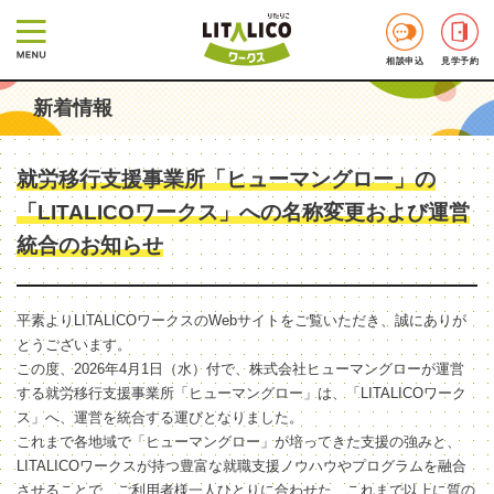
相談申込
見学予約
新着情報
就労移行支援事業所「ヒューマングロー」の
「LITALICOワークス」への名称変更および運営
統合のお知らせ
平素よりLITALICOワークスのWebサイトをご覧いただき、誠にありが
とうございます。
この度、2026年4月1日（水）付で、株式会社ヒューマングローが運営
する就労移行支援事業所「ヒューマングロー」は、「LITALICOワーク
ス」へ、運営を統合する運びとなりました。
これまで各地域で「ヒューマングロー」が培ってきた支援の強みと、
LITALICOワークスが持つ豊富な就職支援ノウハウやプログラムを融合
させることで、ご利用者様一人ひとりに合わせた、これまで以上に質の