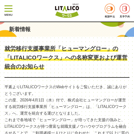
相談申込
見学予約
新着情報
就労移行支援事業所「ヒューマングロー」の
「LITALICOワークス」への名称変更および運営
統合のお知らせ
平素よりLITALICOワークスのWebサイトをご覧いただき、誠にありが
とうございます。
この度、2026年4月1日（水）付で、株式会社ヒューマングローが運営
する就労移行支援事業所「ヒューマングロー」は、「LITALICOワーク
ス」へ、運営を統合する運びとなりました。
これまで各地域で「ヒューマングロー」が培ってきた支援の強みと、
LITALICOワークスが持つ豊富な就職支援ノウハウやプログラムを融合
させることで、ご利用者様一人ひとりに合わせた、これまで以上に質の