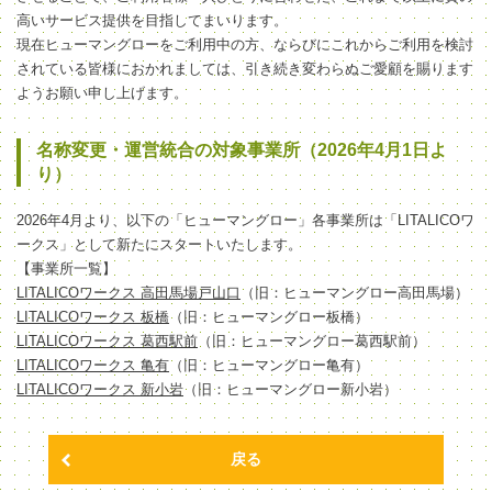
高いサービス提供を目指してまいります。
現在ヒューマングローをご利用中の方、ならびにこれからご利用を検討
されている皆様におかれましては、引き続き変わらぬご愛顧を賜ります
ようお願い申し上げます。
名称変更・運営統合の対象事業所（2026年4月1日よ
り）
2026年4月より、以下の「ヒューマングロー」各事業所は「LITALICOワ
ークス」として新たにスタートいたします。
【事業所一覧】
LITALICOワークス 高田馬場戸山口
（旧：ヒューマングロー高田馬場）
LITALICOワークス 板橋
（旧：ヒューマングロー板橋）
LITALICOワークス 葛西駅前
（旧：ヒューマングロー葛西駅前）
LITALICOワークス 亀有
（旧：ヒューマングロー亀有）
LITALICOワークス 新小岩
（旧：ヒューマングロー新小岩）
戻る