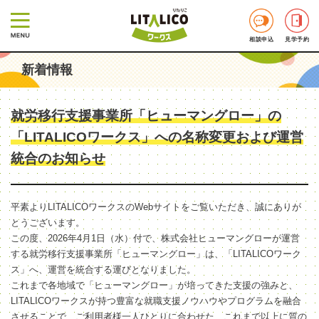
相談申込
見学予約
新着情報
就労移行支援事業所「ヒューマングロー」の
「LITALICOワークス」への名称変更および運営
統合のお知らせ
平素よりLITALICOワークスのWebサイトをご覧いただき、誠にありが
とうございます。
この度、2026年4月1日（水）付で、株式会社ヒューマングローが運営
する就労移行支援事業所「ヒューマングロー」は、「LITALICOワーク
ス」へ、運営を統合する運びとなりました。
これまで各地域で「ヒューマングロー」が培ってきた支援の強みと、
LITALICOワークスが持つ豊富な就職支援ノウハウやプログラムを融合
させることで、ご利用者様一人ひとりに合わせた、これまで以上に質の