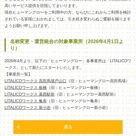
高いサービス提供を目指してまいります。
現在ヒューマングローをご利用中の方、ならびにこれからご利用を検討
されている皆様におかれましては、引き続き変わらぬご愛顧を賜ります
ようお願い申し上げます。
名称変更・運営統合の対象事業所（2026年4月1日よ
り）
2026年4月より、以下の「ヒューマングロー」各事業所は「LITALICOワ
ークス」として新たにスタートいたします。
【事業所一覧】
LITALICOワークス 高田馬場戸山口
（旧：ヒューマングロー高田馬場）
LITALICOワークス 板橋
（旧：ヒューマングロー板橋）
LITALICOワークス 葛西駅前
（旧：ヒューマングロー葛西駅前）
LITALICOワークス 亀有
（旧：ヒューマングロー亀有）
LITALICOワークス 新小岩
（旧：ヒューマングロー新小岩）
戻る