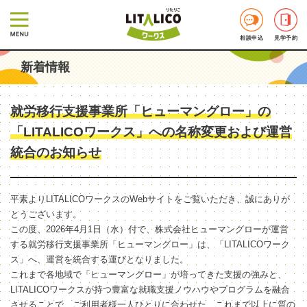
相談申込
見学予約
新着情報
就労移行支援事業所「ヒューマングロー」の
「LITALICOワークス」への名称変更および運営
統合のお知らせ
平素よりLITALICOワークスのWebサイトをご覧いただき、誠にありが
とうございます。
この度、2026年4月1日（水）付で、株式会社ヒューマングローが運営
する就労移行支援事業所「ヒューマングロー」は、「LITALICOワーク
ス」へ、運営を統合する運びとなりました。
これまで各地域で「ヒューマングロー」が培ってきた支援の強みと、
LITALICOワークスが持つ豊富な就職支援ノウハウやプログラムを融合
させることで、ご利用者様一人ひとりに合わせた、これまで以上に質の