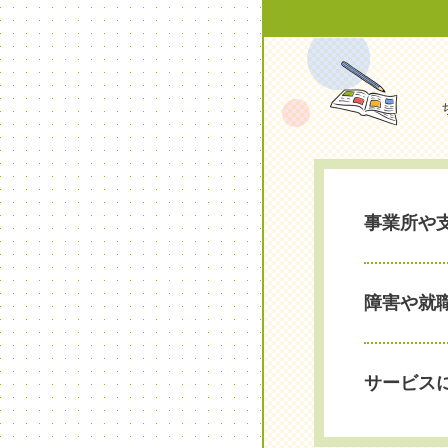
事業所や
障害や就
サービス