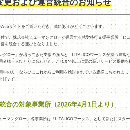
変更および運営統合のお知らせ
クスのWebサイトをご覧いただき、誠にありがとうございます。
（水）付で、株式会社ヒューマングローが運営する就労移行支援事業所「ヒ
へ、運営を統合する運びとなりました。
グロー」が培ってきた支援の強みと、LITALICOワークスが持つ豊富
用者様一人ひとりに合わせた、これまで以上に質の高いサービス提供を
用中の方、ならびにこれからご利用を検討されている皆様におかれまし
上げます。
統合の対象事業所（2026年4月1日より）
ヒューマングロー」各事業所は「LITALICOワークス」として新たにスタ