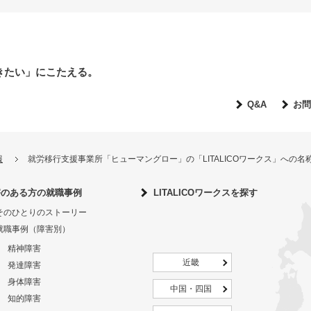
きたい」にこたえる。
Q&A
お問
報
就労移行支援事業所「ヒューマングロー」の「LITALICOワークス」への
害のある方の就職事例
LITALICOワークスを探す
そのひとりのストーリー
就職事例（障害別）
精神障害
近畿
発達障害
身体障害
中国・四国
知的障害