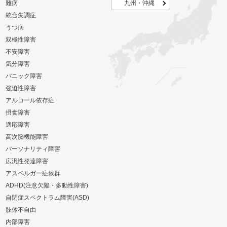
難病
九州・沖縄
統合失調症
うつ病
双極性障害
不安障害
気分障害
パニック障害
強迫性障害
アルコール依存症
摂食障害
適応障害
高次脳機能障害
パーソナリティ障害
広汎性発達障害
アスペルガー症候群
ADHD(注意欠陥・多動性障害)
自閉症スペクトラム障害(ASD)
肢体不自由
内部障害