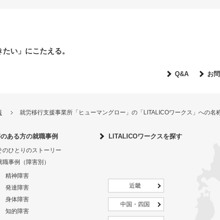
きたい」にこたえる。
Q&A
お問
報
就労移行支援事業所「ヒューマングロー」の「LITALICOワークス」への
害のある方の就職事例
LITALICOワークスを探す
そのひとりのストーリー
就職事例（障害別）
精神障害
近畿
発達障害
身体障害
中国・四国
知的障害