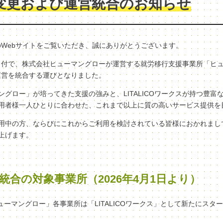
変更および運営統合のお知らせ
クスのWebサイトをご覧いただき、誠にありがとうございます。
（水）付で、株式会社ヒューマングローが運営する就労移行支援事業所「ヒ
へ、運営を統合する運びとなりました。
グロー」が培ってきた支援の強みと、LITALICOワークスが持つ豊富
用者様一人ひとりに合わせた、これまで以上に質の高いサービス提供を
用中の方、ならびにこれからご利用を検討されている皆様におかれまし
上げます。
統合の対象事業所（2026年4月1日より）
ヒューマングロー」各事業所は「LITALICOワークス」として新たにスタ