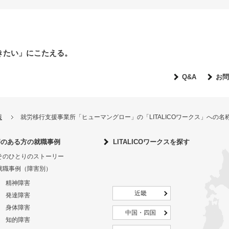
きたい」にこたえる。
Q&A
お問
報
就労移行支援事業所「ヒューマングロー」の「LITALICOワークス」への
害のある方の就職事例
LITALICOワークスを探す
そのひとりのストーリー
就職事例（障害別）
精神障害
近畿
発達障害
身体障害
中国・四国
知的障害