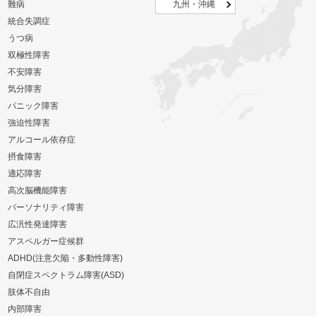
難病
九州・沖縄
統合失調症
うつ病
双極性障害
不安障害
気分障害
パニック障害
強迫性障害
アルコール依存症
摂食障害
適応障害
高次脳機能障害
パーソナリティ障害
広汎性発達障害
アスペルガー症候群
ADHD(注意欠陥・多動性障害)
自閉症スペクトラム障害(ASD)
肢体不自由
内部障害