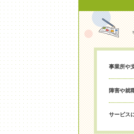
事業所や
障害や就
サービス