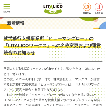
相談申込
見学予約
新着情報
就労移行支援事業所「ヒューマングロー」の
「LITALICOワークス」への名称変更および運営
統合のお知らせ
平素よりLITALICOワークスのWebサイトをご覧いただき、誠にありが
とうございます。
この度、2026年4月1日（水）付で、株式会社ヒューマングローが運営
する就労移行支援事業所「ヒューマングロー」は、「LITALICOワーク
ス」へ、運営を統合する運びとなりました。
これまで各地域で「ヒューマングロー」が培ってきた支援の強みと、
LITALICOワークスが持つ豊富な就職支援ノウハウやプログラムを融合
させることで、ご利用者様一人ひとりに合わせた、これまで以上に質の