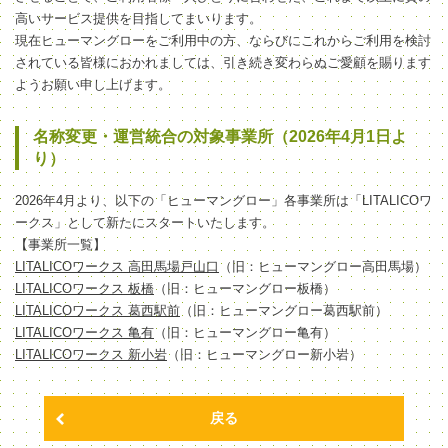
高いサービス提供を目指してまいります。
現在ヒューマングローをご利用中の方、ならびにこれからご利用を検討
されている皆様におかれましては、引き続き変わらぬご愛顧を賜ります
ようお願い申し上げます。
名称変更・運営統合の対象事業所（2026年4月1日よ
り）
2026年4月より、以下の「ヒューマングロー」各事業所は「LITALICOワ
ークス」として新たにスタートいたします。
【事業所一覧】
LITALICOワークス 高田馬場戸山口
（旧：ヒューマングロー高田馬場）
LITALICOワークス 板橋
（旧：ヒューマングロー板橋）
LITALICOワークス 葛西駅前
（旧：ヒューマングロー葛西駅前）
LITALICOワークス 亀有
（旧：ヒューマングロー亀有）
LITALICOワークス 新小岩
（旧：ヒューマングロー新小岩）
戻る