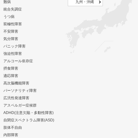
難病
九州・沖縄
統合失調症
うつ病
双極性障害
不安障害
気分障害
パニック障害
強迫性障害
アルコール依存症
摂食障害
適応障害
高次脳機能障害
パーソナリティ障害
広汎性発達障害
アスペルガー症候群
ADHD(注意欠陥・多動性障害)
自閉症スペクトラム障害(ASD)
肢体不自由
内部障害