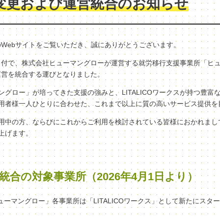
変更および運営統合のお知らせ
クスのWebサイトをご覧いただき、誠にありがとうございます。
（水）付で、株式会社ヒューマングローが運営する就労移行支援事業所「ヒ
へ、運営を統合する運びとなりました。
グロー」が培ってきた支援の強みと、LITALICOワークスが持つ豊富
用者様一人ひとりに合わせた、これまで以上に質の高いサービス提供を
用中の方、ならびにこれからご利用を検討されている皆様におかれまし
上げます。
統合の対象事業所（2026年4月1日より）
ヒューマングロー」各事業所は「LITALICOワークス」として新たにスタ