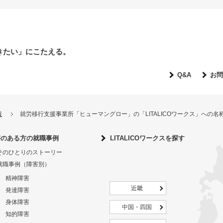
きたい」にこたえる。
Q&A
お問
報
就労移行支援事業所「ヒューマングロー」の「LITALICOワークス」への
害のある方の就職事例
LITALICOワークスを探す
そのひとりのストーリー
就職事例（障害別）
精神障害
近畿
発達障害
身体障害
中国・四国
知的障害