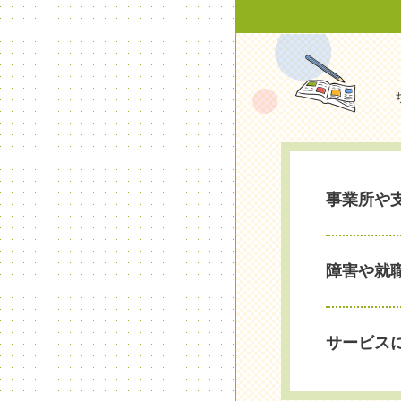
事業所や
障害や就
サービス