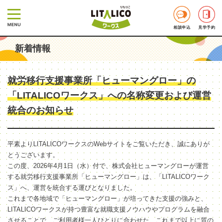
相談申込
見学予約
新着情報
就労移行支援事業所「ヒューマングロー」の
「LITALICOワークス」への名称変更および運営
統合のお知らせ
平素よりLITALICOワークスのWebサイトをご覧いただき、誠にありが
とうございます。
この度、2026年4月1日（水）付で、株式会社ヒューマングローが運営
する就労移行支援事業所「ヒューマングロー」は、「LITALICOワーク
ス」へ、運営を統合する運びとなりました。
これまで各地域で「ヒューマングロー」が培ってきた支援の強みと、
LITALICOワークスが持つ豊富な就職支援ノウハウやプログラムを融合
させることで、ご利用者様一人ひとりに合わせた、これまで以上に質の