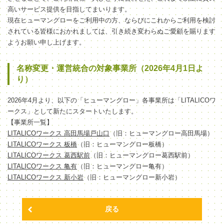
高いサービス提供を目指してまいります。
現在ヒューマングローをご利用中の方、ならびにこれからご利用を検討
されている皆様におかれましては、引き続き変わらぬご愛顧を賜ります
ようお願い申し上げます。
名称変更・運営統合の対象事業所（2026年4月1日よ
り）
2026年4月より、以下の「ヒューマングロー」各事業所は「LITALICOワ
ークス」として新たにスタートいたします。
【事業所一覧】
LITALICOワークス 高田馬場戸山口
（旧：ヒューマングロー高田馬場）
LITALICOワークス 板橋
（旧：ヒューマングロー板橋）
LITALICOワークス 葛西駅前
（旧：ヒューマングロー葛西駅前）
LITALICOワークス 亀有
（旧：ヒューマングロー亀有）
LITALICOワークス 新小岩
（旧：ヒューマングロー新小岩）
戻る