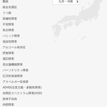
難病
九州・沖縄
統合失調症
うつ病
双極性障害
不安障害
気分障害
パニック障害
強迫性障害
アルコール依存症
摂食障害
適応障害
高次脳機能障害
パーソナリティ障害
広汎性発達障害
アスペルガー症候群
ADHD(注意欠陥・多動性障害)
自閉症スペクトラム障害(ASD)
肢体不自由
内部障害