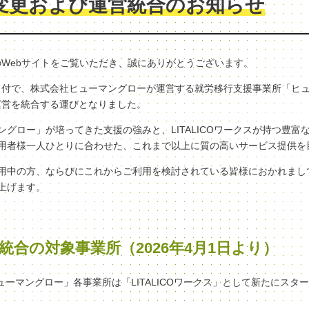
変更および運営統合のお知らせ
クスのWebサイトをご覧いただき、誠にありがとうございます。
（水）付で、株式会社ヒューマングローが運営する就労移行支援事業所「ヒ
へ、運営を統合する運びとなりました。
グロー」が培ってきた支援の強みと、LITALICOワークスが持つ豊富
用者様一人ひとりに合わせた、これまで以上に質の高いサービス提供を
用中の方、ならびにこれからご利用を検討されている皆様におかれまし
上げます。
統合の対象事業所（2026年4月1日より）
ヒューマングロー」各事業所は「LITALICOワークス」として新たにスタ