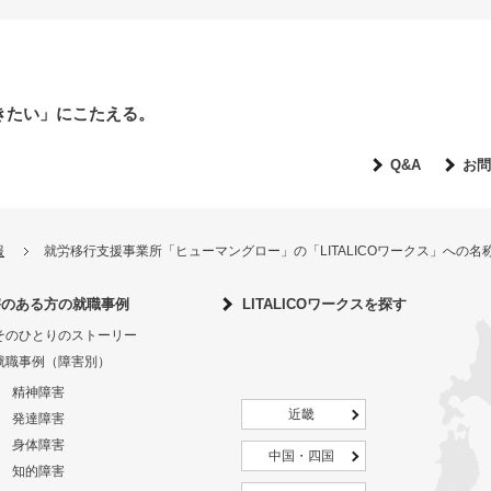
きたい」にこたえる。
Q&A
お問
報
就労移行支援事業所「ヒューマングロー」の「LITALICOワークス」への
害のある方の就職事例
LITALICOワークスを探す
そのひとりのストーリー
就職事例（障害別）
精神障害
近畿
発達障害
身体障害
中国・四国
知的障害