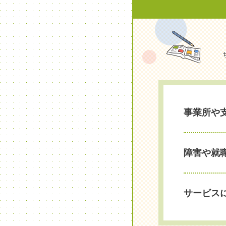
事業所や
障害や就
サービス