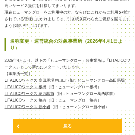
高いサービス提供を目指してまいります。
現在ヒューマングローをご利用中の方、ならびにこれからご利用を検討
されている皆様におかれましては、引き続き変わらぬご愛顧を賜ります
ようお願い申し上げます。
名称変更・運営統合の対象事業所（2026年4月1日よ
り）
2026年4月より、以下の「ヒューマングロー」各事業所は「LITALICOワ
ークス」として新たにスタートいたします。
【事業所一覧】
LITALICOワークス 高田馬場戸山口
（旧：ヒューマングロー高田馬場）
LITALICOワークス 板橋
（旧：ヒューマングロー板橋）
LITALICOワークス 葛西駅前
（旧：ヒューマングロー葛西駅前）
LITALICOワークス 亀有
（旧：ヒューマングロー亀有）
LITALICOワークス 新小岩
（旧：ヒューマングロー新小岩）
戻る