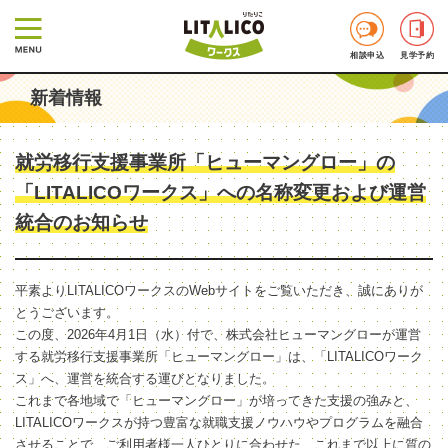
相談申込
見学予約
新着情報
就労移行支援事業所「ヒューマングロー」の
「LITALICOワークス」への名称変更および運営
統合のお知らせ
平素よりLITALICOワークスのWebサイトをご覧いただき、誠にありが
とうございます。
この度、2026年4月1日（水）付で、株式会社ヒューマングローが運営
する就労移行支援事業所「ヒューマングロー」は、「LITALICOワーク
ス」へ、運営を統合する運びとなりました。
これまで各地域で「ヒューマングロー」が培ってきた支援の強みと、
LITALICOワークスが持つ豊富な就職支援ノウハウやプログラムを融合
させることで、ご利用者様一人ひとりに合わせた、これまで以上に質の