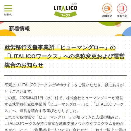
相談申込
見学予約
新着情報
就労移行支援事業所「ヒューマングロー」の
「LITALICOワークス」への名称変更および運営
統合のお知らせ
平素よりLITALICOワークスのWebサイトをご覧いただき、誠にありが
とうございます。
この度、2026年4月1日（水）付で、株式会社ヒューマングローが運営
する就労移行支援事業所「ヒューマングロー」は、「LITALICOワーク
ス」へ、運営を統合する運びとなりました。
これまで各地域で「ヒューマングロー」が培ってきた支援の強みと、
LITALICOワークスが持つ豊富な就職支援ノウハウやプログラムを融合
させることで、ご利用者様一人ひとりに合わせた、これまで以上に質の