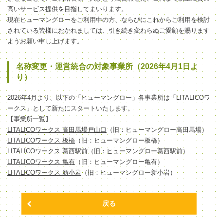
高いサービス提供を目指してまいります。
現在ヒューマングローをご利用中の方、ならびにこれからご利用を検討
されている皆様におかれましては、引き続き変わらぬご愛顧を賜ります
ようお願い申し上げます。
名称変更・運営統合の対象事業所（2026年4月1日よ
り）
2026年4月より、以下の「ヒューマングロー」各事業所は「LITALICOワ
ークス」として新たにスタートいたします。
【事業所一覧】
LITALICOワークス 高田馬場戸山口
（旧：ヒューマングロー高田馬場）
LITALICOワークス 板橋
（旧：ヒューマングロー板橋）
LITALICOワークス 葛西駅前
（旧：ヒューマングロー葛西駅前）
LITALICOワークス 亀有
（旧：ヒューマングロー亀有）
LITALICOワークス 新小岩
（旧：ヒューマングロー新小岩）
戻る